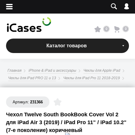
Вход
Регистрация
Сервисный центр
0
0
О магазине
Каталог товаров
Оплата и доставка
Главная
iPhone & iPad и аксессуары
Чехлы для Apple iPad
Адреса магазинов
Чехлы для iPad PRO 11 и 13
Чехлы для iPad Pro 11 2018-2019
Вакансии
Артикул:
231366
+7 495 960-31-54
Чехол Twelve South BookBook Cover Vol 2
для iPad Air 3 (2019) / iPad Pro 11" / iPad 10.2"
+7 800 500-31-47
(7-е поколение) коричневый