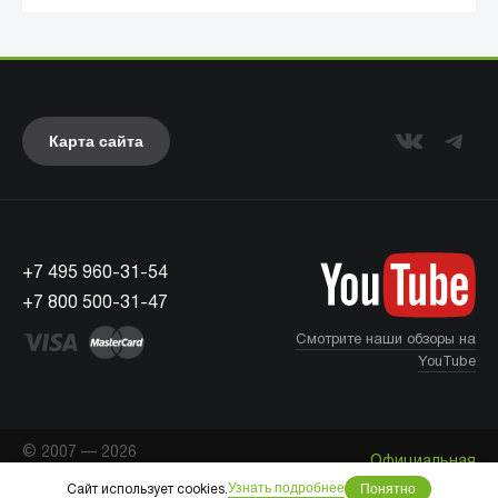
Карта сайта
+7 495 960-31-54
UAG
+7 800 500-31-47
Смотрите наши обзоры на
YouTube
© 2007 — 2026
Официальная
«Айкейсес»
. Все права
Что с моим заказом?
информация
защищены.
Узнать подробнее
Понятно
Сайт использует cookies.