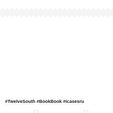
Picooc
#TwelveSouth
#BookBook
#icasesru