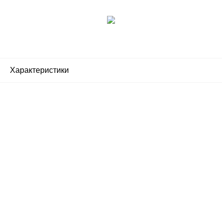
Характеристики
Почему люди выбирают
именно нас?
Все просто — мы сертифицированный
партнер известных мировых
производителей.