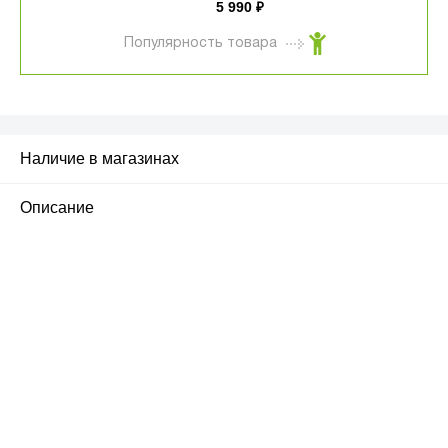
5 990
₽
Популярность товара
Наличие в магазинах
Описание
ПЕРВЫЙ ОФИЦИАЛЬНЫЙ
РОЗНИЧНЫЙ МАГАЗИН
улица Барклая, дом 10, ТЦ «Вкусные сезоны»,
вывеска iCases