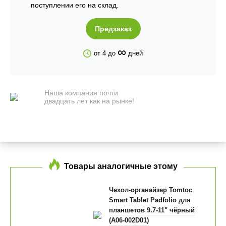
поступлении его на склад.
Предзаказ
∞
от 4 до
дней
Наша компания почти
двадцать лет как на рынке!
Товары аналогичные этому
Чехол-органайзер Tomtoc
Smart Tablet Padfolio для
планшетов 9.7-11" чёрный
(A06-002D01)