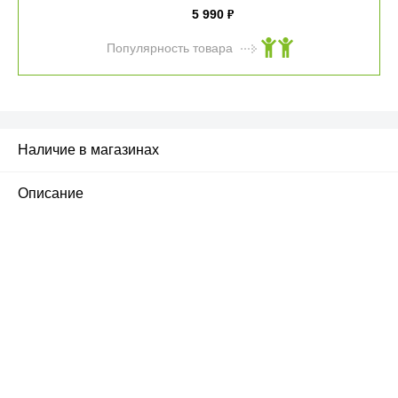
5 990
₽
Популярность товара
Наличие в магазинах
Описание
ПЕРВЫЙ ОФИЦИАЛЬНЫЙ
РОЗНИЧНЫЙ МАГАЗИН
улица Барклая, дом 10, ТЦ «Вкусные сезоны»,
вывеска iCases