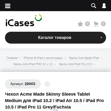
Вход
Регистрация
Сервисный центр
0
0
О магазине
Каталог товаров
Оплата и доставка
Главная
iPhone & iPad и аксессуары
Чехлы для Apple iPad
Адреса магазинов
Чехлы для iPad PRO 11 и 13
Чехлы для iPad Pro 10.5
Вакансии
Артикул:
220433
+7 495 960-31-54
Чехол Acme Made Skinny Sleeve Tablet
Medium для iPad 10.2 / iPad Air 10.5 / iPad Pro
+7 800 500-31-47
10.5 / iPad Pro 11 Grey/Fuchsia