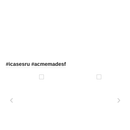
Picooc
#icasesru
#acmemadesf
Xd Design