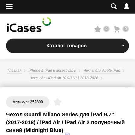
Вход
Регистрация
Сервисный центр
0
0
О магазине
Каталог товаров
Оплата и доставка
Главная
iPhone & iPad и аксессуары
Чехлы для Apple iPad
Адреса магазинов
Чехлы для iPad Air 10.9/11/13 2018-2026
Вакансии
Артикул:
252800
+7 495 960-31-54
Чехол Guardi Milano Series для iPad 9.7"
(2017-2018) / iPad Air / iPad Air 2 полуночный
+7 800 500-31-47
синий (Midnight Blue)