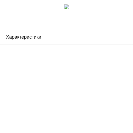
Характеристики
Почему люди выбирают
именно нас?
Все просто — мы сертифицированный
партнер известных мировых
производителей.