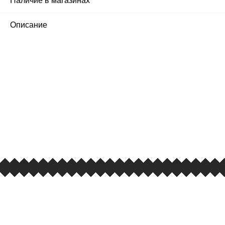
Наличие в магазинах
2
Описание
ПЕРВЫЙ ОФИЦИАЛЬНЫЙ
РОЗНИЧНЫЙ МАГАЗИН
улица Барклая, дом 10, ТЦ «Вкусные сезоны»,
вывеска iCases