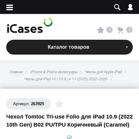
Вход
Регистрация
Сервисный центр
0
0
О магазине
Каталог товаров
Оплата и доставка
Главная
iPhone & iPad и аксессуары
Чехлы для Apple iPad
Адреса магазинов
Чехлы для iPad 10 ( 10.9 ) и 11 (2025) 2022-2026
Вакансии
Артикул:
263925
Чехол Tomtoc Tri-use Folio для iPad 10.9 (2022
+7 495 960-31-54
10th Gen) B02 PU/TPU Коричневый (Caramel)
+7 800 500-31-47