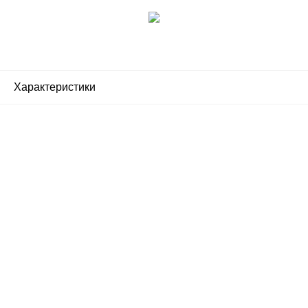
Характеристики
Почему люди выбирают
именно нас?
Все просто — мы сертифицированный
партнер известных мировых
производителей.