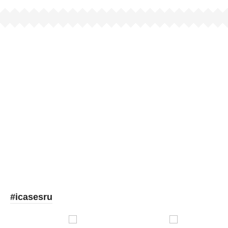
Picooc
#icasesru