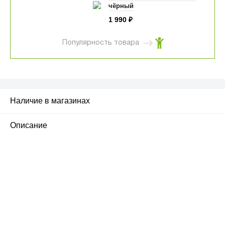
чёрный
1 990
₽
Популярность товара
Наличие в магазинах
Описание
ПЕРВЫЙ ОФИЦИАЛЬНЫЙ
РОЗНИЧНЫЙ МАГАЗИН
улица Барклая, дом 10, ТЦ «Вкусные сезоны»,