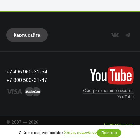
Карта сайта
+7 495 960-31-54
UAG
+7 800 500-31-47
Смотрите наши обзоры на
YouTube
© 2007 — 2026
Официальная
«Айкейсес»
. Все права
Что с моим заказом?
информация
защищены.
Узнать подробнее
Понятно
Сайт использует cookies.