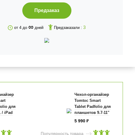
Предзаказ
∞
3
от 4 до
дней
Предзаказали :
анайзер
Чехол-органайзер
art
Tomtoc Smart
folio для
Tablet Padfolio для
 / iPad
планшетов 9.7-11"
Pad 10.2 /
чёрный (A06-
5 990
₽
 до 11"
002D01)
06-
Популярность товара