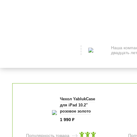
Наша компан
двадцать лет
Чехол YablukCase
для iPad 10.2"
розовое золото
1 990
₽
Популярность товара
Поп