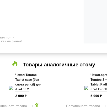
ия почти
 как на рынке!
Товары аналогичные этому
Чехол Tomtoc
Чехол-орг
Tablet case (без
Tomtoc Sm
слота pencil) для
Tablet Pad
iPad 10.2
iPad Pro 11
фиолетовый (B02-
Air 10.9 / i
2 990
5 990
₽
₽
006V01)
планшетов
чёрный (A
улярность товара
Популярность товара