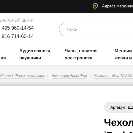
я
Аудиотехника, наушники
Часы, носимая электроника
Мелочи для жизни и отдыха
Адреса магазино
ЕРВИСНЫЙ ЦЕНТР
 495 960-14-54
 916 714-60-14
Аудиотехника,
Часы, носимая
Мелочи
ния
наушники
электроника
жизни и
iPhone & iPad и аксессуары
Чехлы для Apple iPad
Чехлы для iPad 10.2 2
Артикул:
21
Чехол