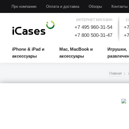
iPhone & iPad и аксессуары
Mac, MacBook и аксессуары
Игрушки, развлечени
Про компанию
Оплата и доставка
Обзоры
Контакты
ИНТЕРНЕТ МАГАЗИН
С
+7 495 960-31-54
+7
+7 800 500-31-47
+7
iPhone & iPad и
Mac, MacBook и
Игрушки,
аксессуары
аксессуары
развлече
Главная