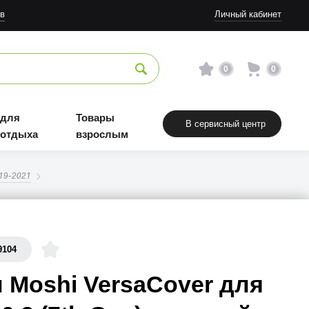
в
Личный кабинет
0
0
 для
Товары
В сервисный центр
 отдыха
взрослым
019-2021
9104
 Moshi VersaCover для