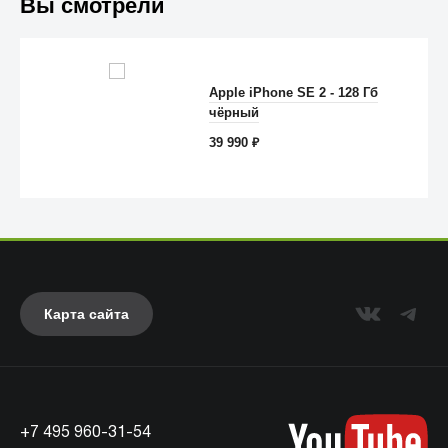
Вы смотрели
Apple iPhone SE 2 - 128 Гб
чёрный
Anker
39 990
₽
Карта сайта
+7 495 960-31-54