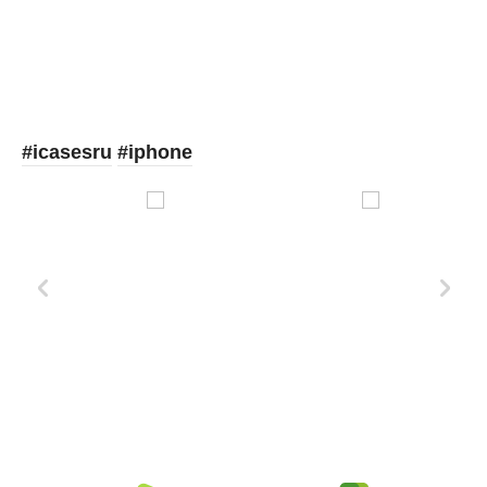
#icasesru
#iphone
Xd Design