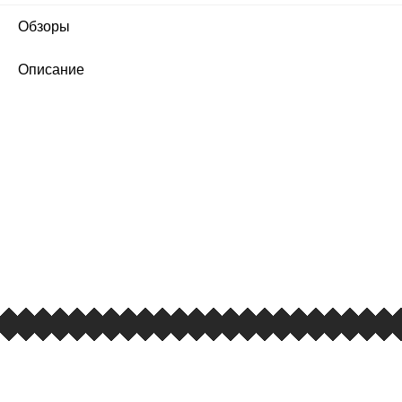
Обзоры
1
Описание
ПЕРВЫЙ ОФИЦИАЛЬНЫЙ
РОЗНИЧНЫЙ МАГАЗИН
улица Барклая, дом 10, ТЦ «Вкусные сезоны»,
вывеска iCases