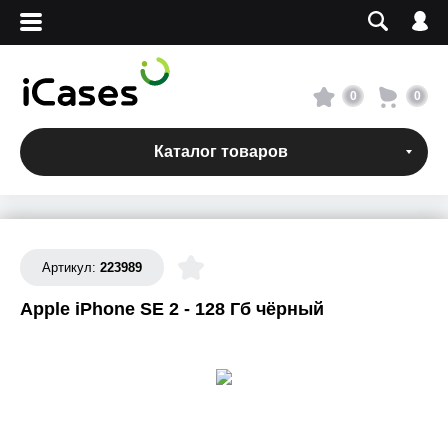
Вход
Регистрация
Сервисный центр
0
0
О магазине
Каталог товаров
Оплата и доставка
Адреса магазинов
Артикул:
223989
Apple iPhone SE 2 - 128 Гб чёрный
Вакансии
+7 495 960-31-54
+7 800 500-31-47