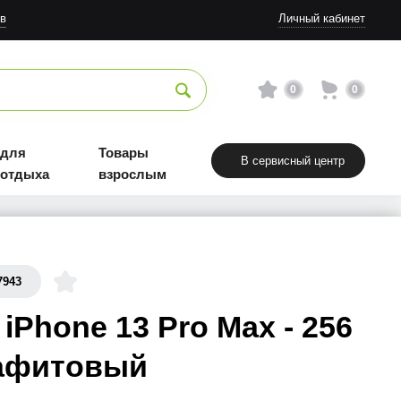
в
Личный кабинет
0
0
 для
Товары
В сервисный центр
 отдыха
взрослым
7943
 iPhone 13 Pro Max - 256
рафитовый