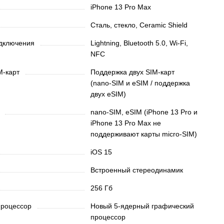
iPhone 13 Pro Max
Сталь, стекло, Ceramic Shield
одключения
Lightning, Bluetooth 5.0, Wi-Fi,
NFC
M-карт
Поддержка двух SIM‑карт
(nano‑SIM и eSIM / поддержка
двух eSIM)
ы
nano‑SIM, eSIM (iPhone 13 Pro и
iPhone 13 Pro Max не
поддерживают карты micro‑SIM)
iOS 15
Встроенный стереодинамик
256 Гб
процессор
Новый 5‑ядерный графический
процессор