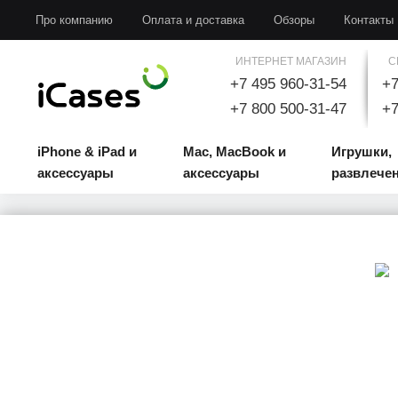
iPhone & iPad и аксессуары
Mac, MacBook и аксессуары
Игрушки, развлечени
Про компанию
Оплата и доставка
Обзоры
Контакты
ИНТЕРНЕТ МАГАЗИН
С
+7 495 960-31-54
+7
+7 800 500-31-47
+7
iPhone & iPad и
Mac, MacBook и
Игрушки,
аксессуары
аксессуары
развлече