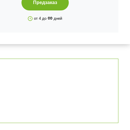
Предзаказ
∞
от 4 до
дней