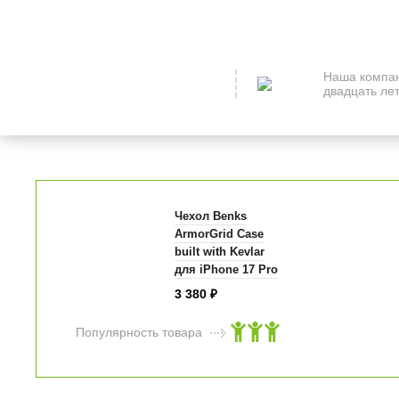
Наша компан
двадцать лет
Чехол Benks
ArmorGrid Case
built with Kevlar
для iPhone 17 Pro
6.3" коричневый
3 380
₽
Популярность товара