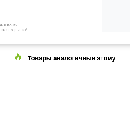
ия почти
 как на рынке!
Товары аналогичные этому