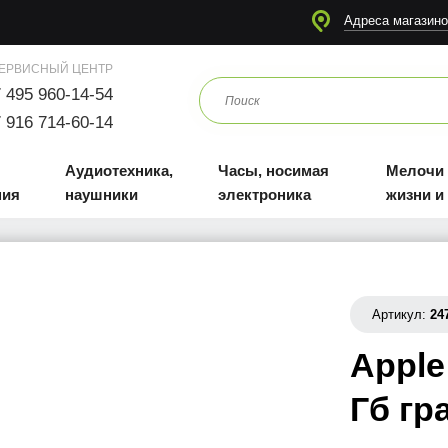
я
Аудиотехника, наушники
Часы, носимая электроника
Мелочи для жизни и отдыха
Адреса магазино
ЕРВИСНЫЙ ЦЕНТР
 495 960-14-54
 916 714-60-14
Аудиотехника,
Часы, носимая
Мелочи
ния
наушники
электроника
жизни и
Артикул:
24
Apple
Гб г