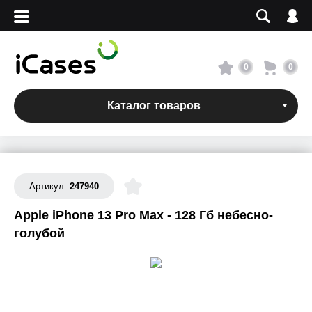
Вход
Регистрация
Сервисный центр
0
0
О магазине
Каталог товаров
Оплата и доставка
Адреса магазинов
Артикул:
247940
Apple iPhone 13 Pro Max - 128 Гб небесно-
Вакансии
голубой
+7 495 960-31-54
+7 800 500-31-47