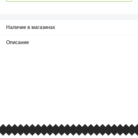
Наличие в магазинах
Описание
ПЕРВЫЙ ОФИЦИАЛЬНЫЙ
РОЗНИЧНЫЙ МАГАЗИН
улица Барклая, дом 10, ТЦ «Вкусные сезоны»,
вывеска iCases