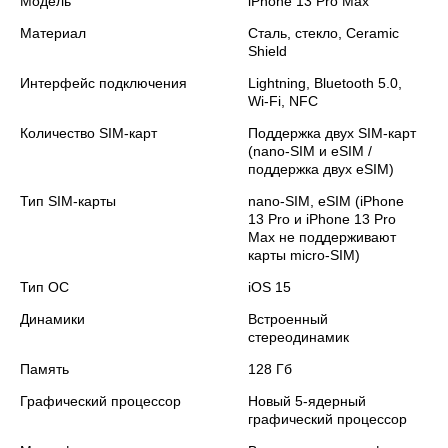
Модель
iPhone 13 Pro Max
Материал
Сталь, стекло, Ceramic
Shield
Интерфейс подключения
Lightning, Bluetooth 5.0,
Wi-Fi, NFC
Количество SIM-карт
Поддержка двух SIM‑карт
(nano‑SIM и eSIM /
поддержка двух eSIM)
Тип SIM-карты
nano‑SIM, eSIM (iPhone
13 Pro и iPhone 13 Pro
Max не поддерживают
карты micro‑SIM)
Тип ОС
iOS 15
Динамики
Встроенный
стереодинамик
Память
128 Гб
Графический процессор
Новый 5‑ядерный
графический процессор