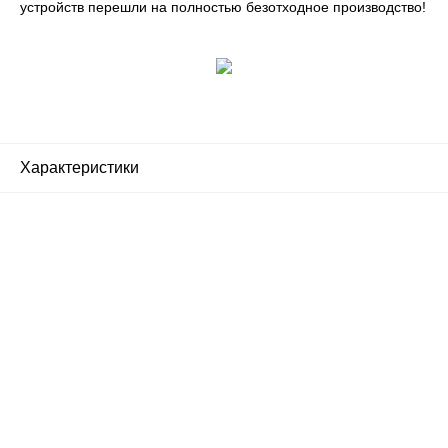
устройств перешли на полностью безотходное производство!
Характеристики
Почему люди выбирают
именно нас?
Все просто — мы сертифицированный
партнер известных мировых
производителей.