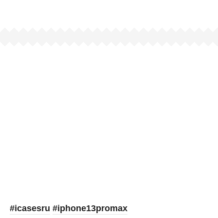
Picooc
#icasesru
#iphone13promax