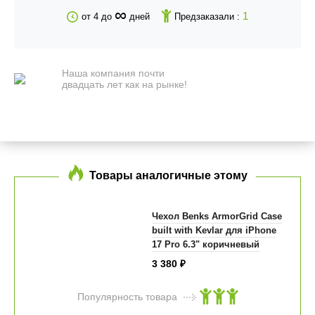
∞
1
от 4 до
дней
Предзаказали :
Наша компания почти
двадцать лет как на рынке!
Товары аналогичные этому
Чехол Benks ArmorGrid Case
built with Kevlar для iPhone
17 Pro 6.3" коричневый
3 380
₽
Популярность товара