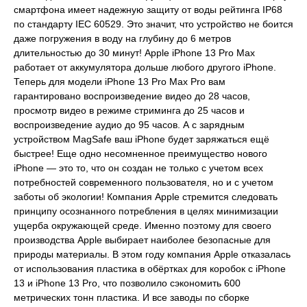
смартфона имеет надежную защиту от воды рейтинга IP68
по стандарту IEC 60529. Это значит, что устройство не боится
даже погружения в воду на глубину до 6 метров
длительностью до 30 минут! Apple iPhone 13 Pro Max
работает от аккумулятора дольше любого другого iPhone.
Теперь для модели iPhone 13 Pro Max Pro вам
гарантировано воспроизве­дение видео до 28 часов,
просмотр видео в режиме стриминга до 25 часов и
воспроизве­дение аудио до 95 часов. А с зарядным
устройством MagSafe ваш iPhone будет заряжаться ещё
быстрее! Еще одно несомненное преимущество нового
iPhone — это то, что он создан не только с учетом всех
потребностей современного пользователя, но и с учетом
заботы об экологии! Компания Apple стремится следовать
принципу осознанного потребления в целях минимизации
ущерба окружающей среде. Именно поэтому для своего
производства Apple выбирает наиболее безопасные для
природы материалы. В этом году компания Apple отказалась
от использования пластика в обёртках для коробок с iPhone
13 и iPhone 13 Pro, что позволило сэкономить 600
метрических тонн пластика. И все заводы по сборке