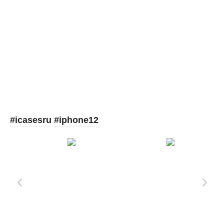
Picooc
#icasesru
#iphone12
Xd Design