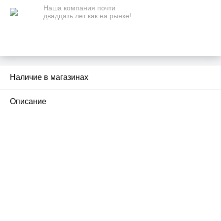
Наша компания почти
двадцать лет как на рынке!
Наличие в магазинах
2
Описание
ПЕРВЫЙ ОФИЦИАЛЬНЫЙ
РОЗНИЧНЫЙ МАГАЗИН
улица Барклая, дом 10, ТЦ «Вкусные сезоны»,
вывеска iCases