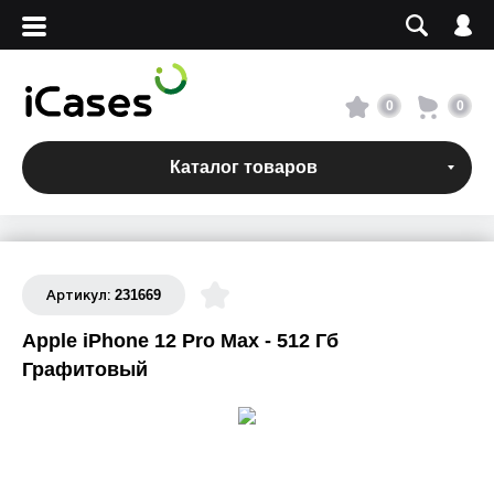
Вход
Регистрация
Сервисный центр
0
0
О магазине
Каталог товаров
Оплата и доставка
Адреса магазинов
231669
Артикул:
Apple iPhone 12 Pro Max - 512 Гб
Вакансии
Графитовый
+7 495 960-31-54
+7 800 500-31-47