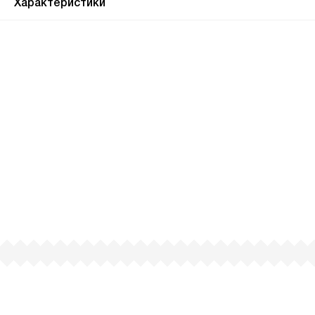
Характеристики
Почему люди
выбирают именно нас?
Все просто — мы сертифицированный
партнер известных мировых
производителей.