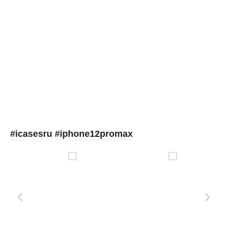
Picooc
#icasesru
#iphone12promax
Xd Design