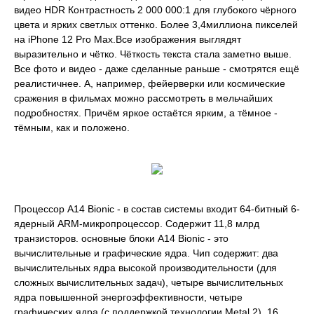
видео HDR Контрастность 2 000 000:1 для глубокого чёрного
цвета и ярких светлых оттенко. Более 3,4миллиона пикселей
на iPhone 12 Pro Max.Все изображения выглядят
выразительно и чётко. Чёткость текста стала заметно выше.
Все фото и видео - даже сделанные раньше - смотрятся ещё
реалистичнее. А, например, фейерверки или космические
сражения в фильмах можно рассмотреть в мельчайших
подробностях. Причём яркое остаётся ярким, а тёмное -
тёмным, как и положено.
Процессор A14 Bionic - в состав системы входит 64-битный 6-
ядерный ARM-микропроцессор. Содержит 11,8 млрд
транзисторов. основные блоки A14 Bionic - это
вычислительные и графические ядра. Чип содержит: два
вычислительных ядра высокой производительности (для
сложных вычислительных задач), четыре вычислительных
ядра повышенной энергоэффективности, четыре
графических ядра (с поддержкой технологии Metal 2), 16