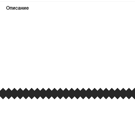
Описание
ПЕРВЫЙ ОФИЦИАЛЬНЫЙ
РОЗНИЧНЫЙ МАГАЗИН
улица Барклая, дом 10, ТЦ «Вкусные сезоны»,
вывеска iCases