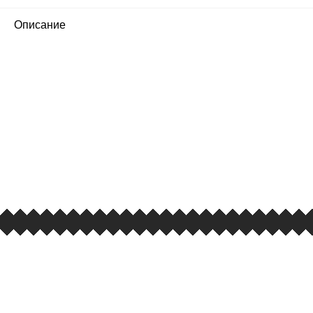
Описание
ПЕРВЫЙ ОФИЦИАЛЬНЫЙ
РОЗНИЧНЫЙ МАГАЗИН
улица Барклая, дом 10, ТЦ «Вкусные сезоны»,
вывеска iCases