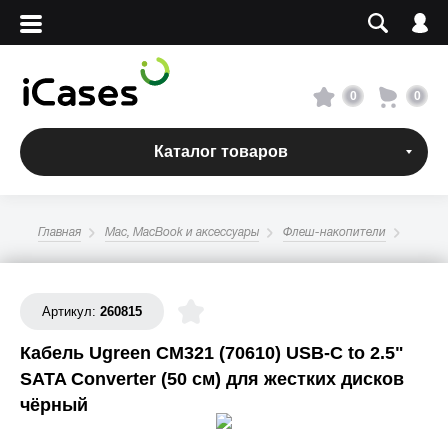
Вход
Регистрация
Сервисный центр
0
0
О магазине
Каталог товаров
Оплата и доставка
Главная
Mac, MacBook и аксессуары
Флеш-накопители
Адреса магазинов
Артикул:
260815
Вакансии
Кабель Ugreen CM321 (70610) USB-C to 2.5"
SATA Converter (50 см) для жестких дисков
+7 495 960-31-54
чёрный
+7 800 500-31-47