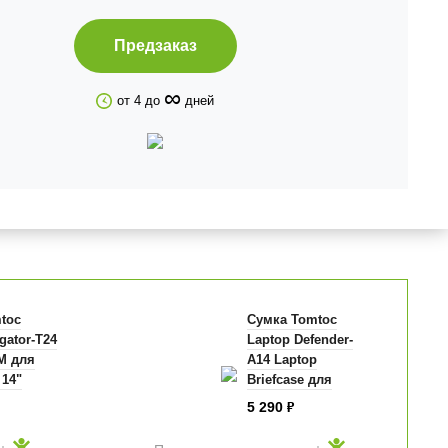
Предзаказ
∞
от 4 до
дней
toc
Сумка Tomtoc
igator-T24
Laptop Defender-
 M для
A14 Laptop
 14"
Briefcase для
ноутбуков 16"
5 290
₽
серая