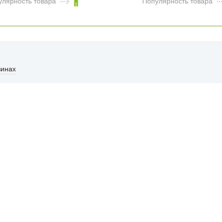
улярность товара
Популярность товара
Чехол Tomtoc
Laptop Defender-
A13 Laptop Sleeve
для ноутбуков 13"
зинах
зеленый
3 990
₽
улярность товара
ФИЦИАЛЬНЫЙ РОЗНИЧНЫ
лая, дом 10, ТЦ «Вкусные сезоны», выв