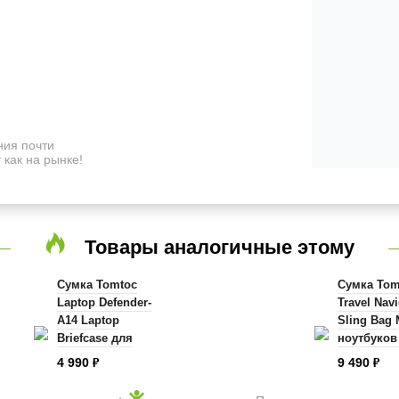
ия почти
 как на рынке!
Товары аналогичные этому
Сумка Tomtoc
Сумка Tom
Laptop Defender-
Travel Nav
A14 Laptop
Sling Bag
Briefcase для
ноутбуков
ноутбуков 13.5"
черная
4 990
9 490
₽
₽
темно-синяя