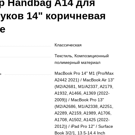
p Handbag A14 для
уков 14" коричневая
e
Классическая
Текстиль, Композиционный
полимерный материал
ть
MacBook Pro 14" M1 (Pro/Max
A2442 2021) / MacBook Air 13"
(M2/A2681, M1/A2337, A2179,
A1932, A1466, A1369 (2022-
2009)) / MacBook Pro 13"
(M2/A2686, M1/A2338, A2251,
A2289, A2159, A1989, A1706,
A1708, A1502, A1425 (2022-
2012)) / iPad Pro 12" / Surface
Book 3/2/1, 13.5-14.4 Inch