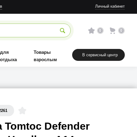
в
Личный кабинет
0
0
 для
Товары
В сервисный центр
 отдыха
взрослым
2261
 Tomtoc Defender