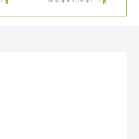
Популярность товара
Й МАГАЗИН
еска iCases