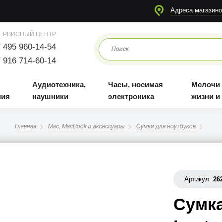
я
Аудиотехника, наушники
Часы, носимая электроника
Мелочи для жизни и отдыха
Адреса магазино
ЕРВИСНЫЙ ЦЕНТР
 495 960-14-54
 916 714-60-14
Аудиотехника,
Часы, носимая
Мелочи
ния
наушники
электроника
жизни и
Главная
Mac, MacBook и аксессуары
Сумки для ноутбуков
Артикул:
26
Сумка