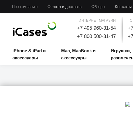
iPhone & iPad и аксессуары
Mac, MacBook и аксессуары
Игрушки, развлечени
Про компанию
Оплата и доставка
Обзоры
Контакты
ИНТЕРНЕТ МАГАЗИН
С
+7 495 960-31-54
+7
+7 800 500-31-47
+7
iPhone & iPad и
Mac, MacBook и
Игрушки,
аксессуары
аксессуары
развлече