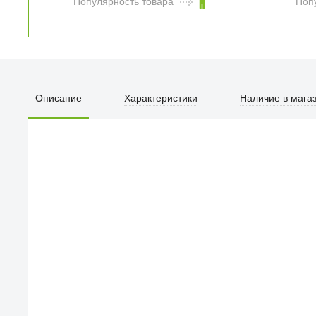
Популярность товара
Поп
Сумка Tomtoc
Laptop Defender-
A22 Laptop
Briefcase для
Описание
Характеристики
Наличие в мага
ноутбуков 15"
4 990
₽
черная
Популярность товара
Поп
ПЕРВЫЙ О
улица Барк