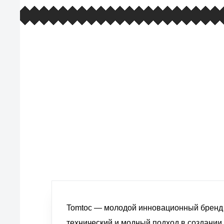
европейские стандарты качества
товаров, услуг и обслуживания
Tomtoc — молодой инновационный бренд
технический и модный подход в создании