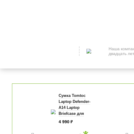
Наша компан
двадцать лет
Сумка Tomtoc
Laptop Defender-
A14 Laptop
Briefcase для
ноутбуков 13"
4 990
₽
серая