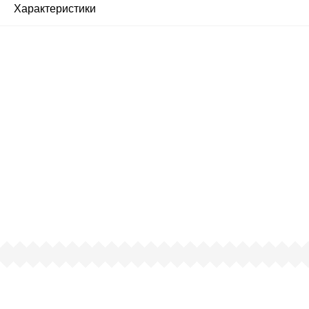
Характеристики
Почему люди выбирают
именно нас?
Все просто — мы сертифицированный
партнер известных мировых
производителей.