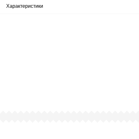
Характеристики
Почему люди выбирают
именно нас?
Все просто — мы сертифицированный
партнер известных мировых
производителей.