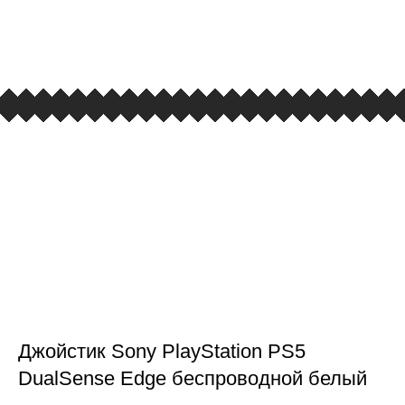
улица Барклая, дом 10, ТЦ «Вкусные сезоны»,
вывеска iCases
Джойстик Sony PlayStation PS5
DualSense Edge беспроводной белый