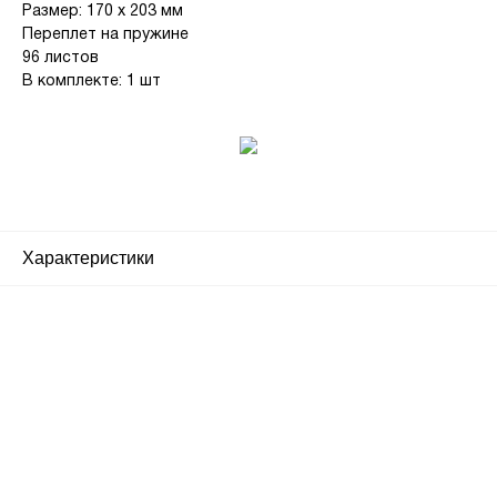
Размер: 170 х 203 мм
Переплет на пружине
96 листов
В комплекте: 1 шт
Характеристики
Почему люди выбирают
именно нас?
Все просто — мы сертифицированный
партнер известных мировых
производителей.