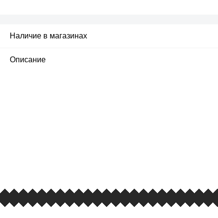
Наличие в магазинах
Описание
ПЕРВЫЙ ОФИЦИАЛЬНЫЙ
РОЗНИЧНЫЙ МАГАЗИН
улица Барклая, дом 10, ТЦ «Вкусные сезоны»,
вывеска iCases