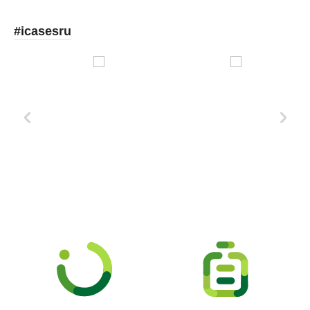
#icasesru
Xd Design