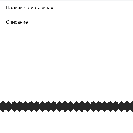
Наличие в магазинах
Описание
ПЕРВЫЙ ОФИЦИАЛЬНЫЙ
РОЗНИЧНЫЙ МАГАЗИН
улица Барклая, дом 10, ТЦ «Вкусные сезоны»,
вывеска iCases