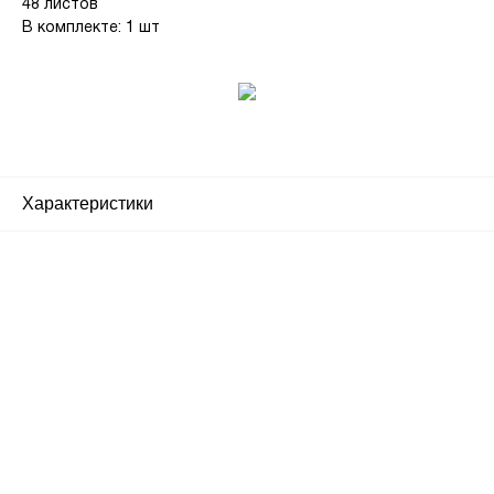
48 листов
В комплекте: 1 шт
Характеристики
Почему люди выбирают
именно нас?
Все просто — мы сертифицированный
партнер известных мировых
производителей.