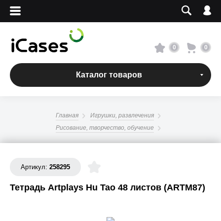
Вход
Регистрация
Сервисный центр
0
0
О магазине
Каталог товаров
Оплата и доставка
Главная
Игрушки, развлечения
Адреса магазинов
Рисование, творчество, обучение
Вакансии
Артикул:
258295
+7 495 960-31-54
Тетрадь Artplays Hu Tao 48 листов (ARTM87)
+7 800 500-31-47