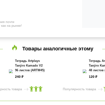
ия почти
 как на рынке!
Товары аналогичные этому
Тетрадь Artplays
Тетрадь Ar
Tanjiro Kamado V2
Tanjiro K
96 листов (ARTM45)
48 листов
240
120
₽
₽
рность товара
Популярность товара