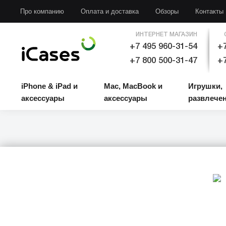
iPhone & iPad и аксессуары
Mac, MacBook и аксессуары
Игрушки, развлечени
Про компанию
Оплата и доставка
Обзоры
Контакты
ИНТЕРНЕТ МАГАЗИН
+7 495 960-31-54
+7
+7 800 500-31-47
+7
iPhone & iPad и
Mac, MacBook и
Игрушки,
аксессуары
аксессуары
развлече