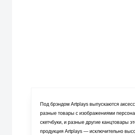
европейские стандарты качества
товаров, услуг и обслуживания
Под брэндом Artplays выпускаются аксесс
разные товары с изображениями персонаж
скетчбуки, и разные другие канцтовары 
продукция Artplays — исключительно выс