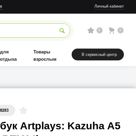
Товары взрослым
в
Личный кабинет
0
0
 для
Товары
В сервисный центр
 отдыха
взрослым
58283
бук Artplays: Kazuha А5