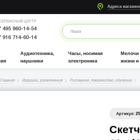
я
Аудиотехника, наушники
Часы, носимая электроника
Мелочи для жизни и отдыха
Адреса магазино
СЕРВИСНЫЙ ЦЕНТР
 495 960-14-54
 916 714-60-14
Аудиотехника,
Часы, носимая
Мелочи
ния
наушники
электроника
жизни и
Главная
Игрушки, развлечения
Рисование, творчество, обучение
2
Артикул:
Скетч