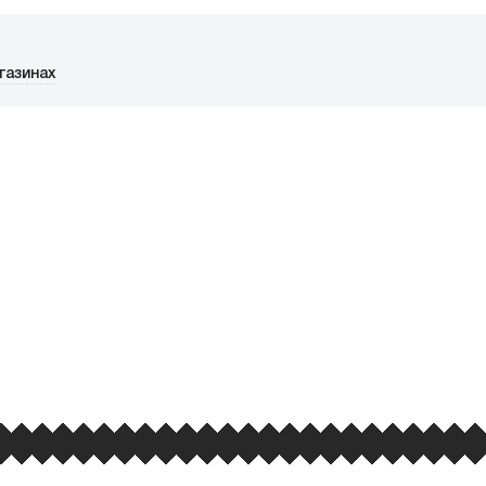
Ручка Funko POP!
Pens DC Super
Heroes 1 шт в
ассортименте
газинах
990
₽
улярность товара
ФИЦИАЛЬНЫЙ РОЗНИЧНЫ
ая, дом 10, ТЦ «Вкусные сезоны», вы