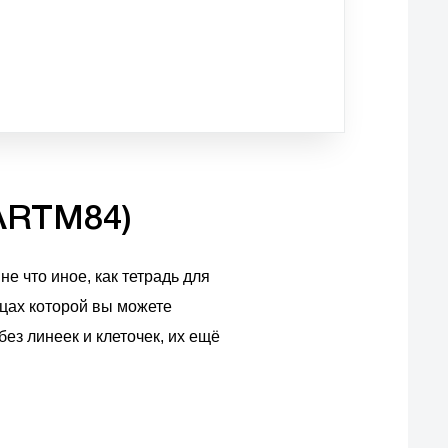
(ARTM84)
не что иное, как тетрадь для
ицах которой вы можете
ез линеек и клеточек, их ещё