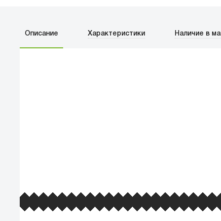
Тетрадь Artplays
Человек-бензопила
Пауэр 48 листов
(ARTM191)
Описание
Характеристики
Наличие в ма
130
₽
Популярность товара
Поп
ПЕРВЫЙ О
улица Баркл