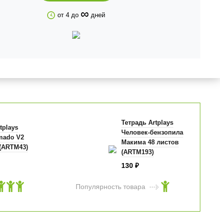
∞
от 4 до
дней
Тетрадь Artplays
tplays
Человек-бензопила
amado V2
Макима 48 листов
 (ARTM43)
(ARTM193)
130
₽
Популярность товара