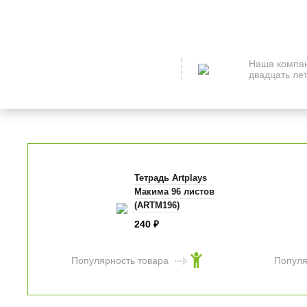
Наша компан
двадцать лет
Тетрадь Artplays
Макима 96 листов
(ARTM196)
240
₽
Популярность товара
Популя