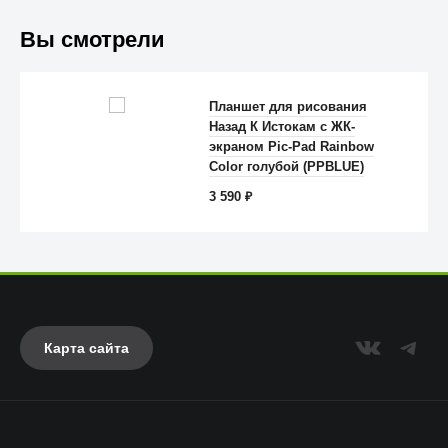
Вы смотрели
Планшет для рисования
Назад К Истокам с ЖК-
Anker
экраном Pic-Pad Rainbow
Color голубой (PPBLUE)
3 590
₽
Карта сайта