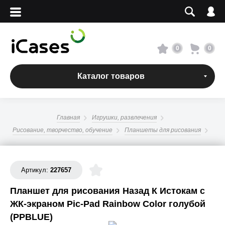
Вход
Регистрация
Сервисный центр
0
0
О магазине
Каталог товаров
Оплата и доставка
Главная
Игрушки, развлечения
Адреса магазинов
Рисование, творчество, обучение
Планшеты для рисования
Вакансии
Артикул:
227657
+7 495 960-31-54
Планшет для рисования Назад К Истокам с
ЖК-экраном Pic-Pad Rainbow Color голубой
+7 800 500-31-47
(PPBLUE)