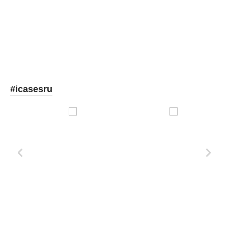
Picooc
#icasesru
Xd Design