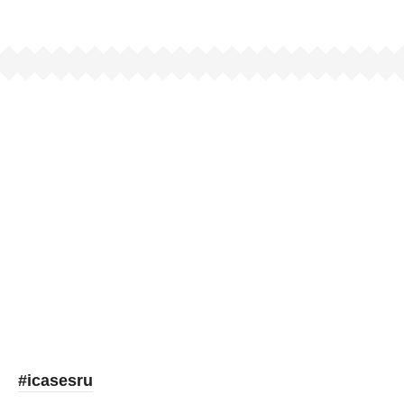
Picooc
#icasesru