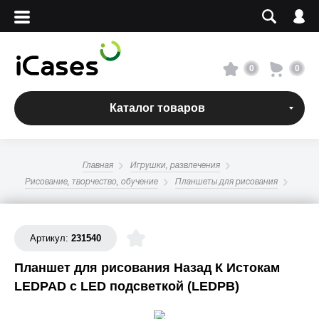
Вход
Регистрация
Сервисный центр
0
0
О магазине
Каталог товаров
Оплата и доставка
Главная
Игрушки, развлечения
Адреса магазинов
Рисование, творчество, обучение
Планшеты для рисования
Вакансии
Артикул:
231540
Планшет для рисования Назад К Истокам
+7 495 960-31-54
LEDPAD с LED подсветкой (LEDPB)
+7 800 500-31-47