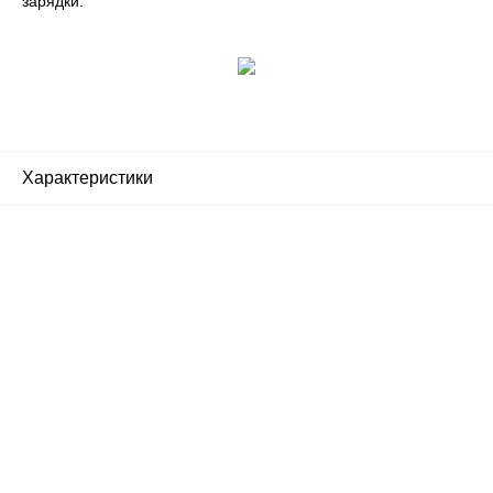
зарядки.
Характеристики
Почему люди выбирают
именно нас?
Все просто — мы сертифицированный
партнер известных мировых
производителей.