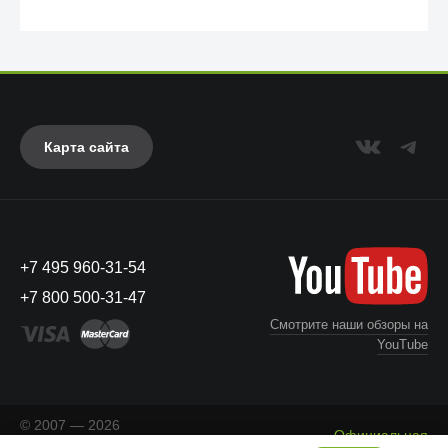
Карта сайта
+7 495 960-31-54
UAG
+7 800 500-31-47
Смотрите наши обзоры на
YouTube
© 2007 — 2026
Официальная
«Айкейсес»
. Все права
Что с моим заказом?