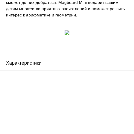
сможет до них добраться. Magboard Mini подарит вашим
детям множество приятных впечатлений и поможет развить
интерес к арифметике и геометрии.
Характеристики
Почему люди выбирают
именно нас?
Все просто — мы сертифицированный
партнер известных мировых
производителей.