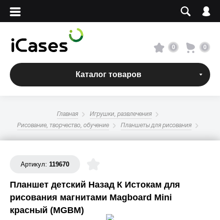
Вход
Регистрация
Сервисный центр
0
0
О магазине
Каталог товаров
Оплата и доставка
Главная
Игрушки, развлечения
Адреса магазинов
Рисование, творчество, обучение
Планшеты для рисования
Вакансии
Артикул:
119670
Планшет детский Назад К Истокам для
+7 495 960-31-54
рисования магнитами Magboard Mini
+7 800 500-31-47
красный (MGBM)