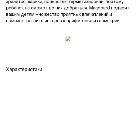
хранятся шарики, полностью герметизирован, поэтому
ребёнок не сможет до них добраться. Magboard подарит
вашим детям множество приятных впечатлений и
поможет развить интерес к арифметике и геометрии.
Характеристики
Почему люди выбирают
именно нас?
Все просто — мы сертифицированный
партнер известных мировых
производителей.