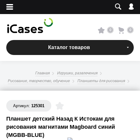
Вход
Регистрация
Сервисный центр
0
0
О магазине
Каталог товаров
Оплата и доставка
Главная
Игрушки, развлечения
Адреса магазинов
Рисование, творчество, обучение
Планшеты для рисования
Вакансии
Артикул:
125301
+7 495 960-31-54
Планшет детский Назад К Истокам для
рисования магнитами Magboard синий
+7 800 500-31-47
(MGBB-BLUE)