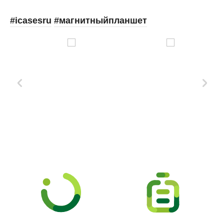
#icasesru
#магнитныйпланшет
Xd Design