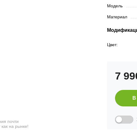
Модель
Материал
Модификац
Цвет:
7 9
В
ия почти
 как на рынке!