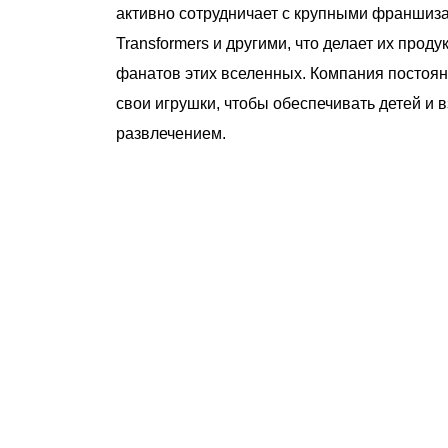
активно сотрудничает с крупными франшизами
Transformers и другими, что делает их про
фанатов этих вселенных. Компания постоян
свои игрушки, чтобы обеспечивать детей и
развлечением.
чему люди выбирают именно н
ртифицированный партнер известных миро