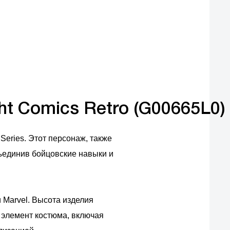
фирменная гарантия и наш самый
большой ассортимент товаров
ht Comics Retro (G00665L0)
Series. Этот персонаж, также
ъединив бойцовские навыки и
 Marvel. Высота изделия
й элемент костюма, включая