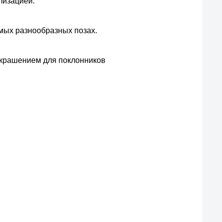
лизацией.
мых разнообразных позах.
украшением для поклонников