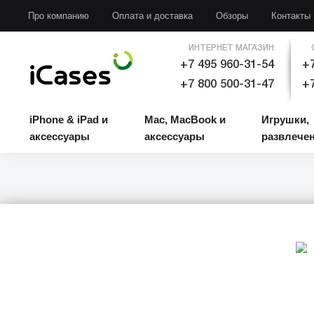
iPhone & iPad и аксессуары
Mac, MacBook и аксессуары
Игрушки, развлечени
Про компанию
Оплата и доставка
Обзоры
Контакты
ИНТЕРНЕТ МАГАЗИН
+7 495 960-31-54
+7
+7 800 500-31-47
+7
iPhone & iPad и
Mac, MacBook и
Игрушки,
аксессуары
аксессуары
развлече