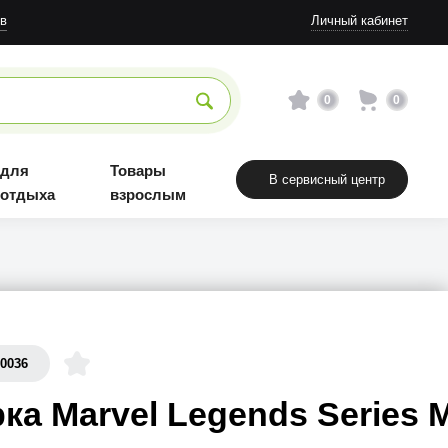
Товары взрослым
в
Личный кабинет
0
0
 для
Товары
В сервисный центр
 отдыха
взрослым
70036
ка Marvel Legends Series 