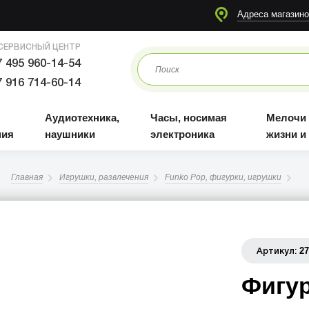
я
Аудиотехника, наушники
Часы, носимая электроника
Мелочи для жизни и отдыха
Адреса магазино
СЕРВИСНЫЙ ЦЕНТР
 495 960-14-54
 916 714-60-14
Аудиотехника,
Часы, носимая
Мелочи
ния
наушники
электроника
жизни и
Главная
Игрушки, развлечения
Funko Pop, фигурки, игрушки
2
Артикул:
Фигур