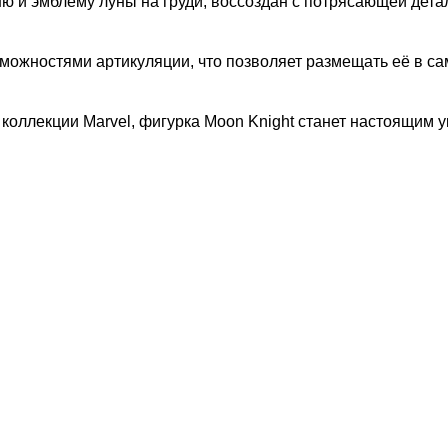
ню и эмблему луны на груди, воссоздан с потрясающей дета
можностями артикуляции, что позволяет размещать её в са
коллекции Marvel, фигурка Moon Knight станет настоящим 