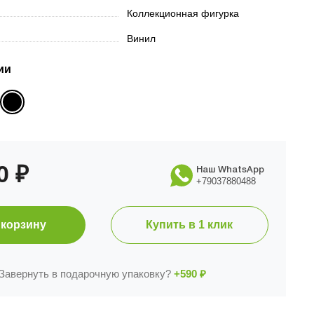
Коллекционная фигурка
Винил
ии
90
₽
Наш WhatsApp
+79037880488
 корзину
Купить в 1 клик
Завернуть в подарочную упаковку?
+590
₽