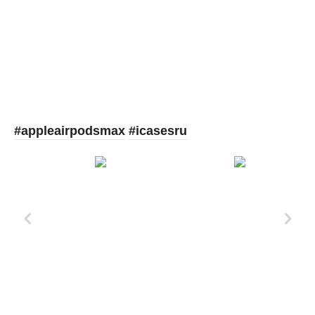
Picooc
#appleairpodsmax
#icasesru
Xd Design