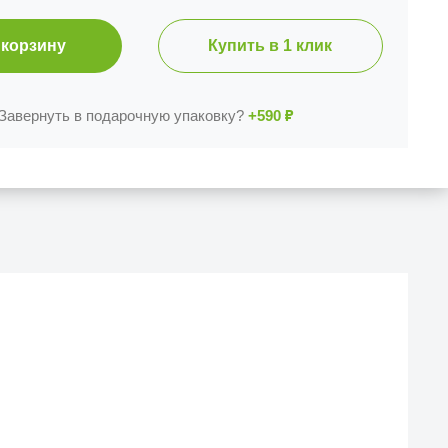
 корзину
Купить в 1 клик
Завернуть в подарочную упаковку?
+590
₽
Й МАГАЗИН
веска iCases