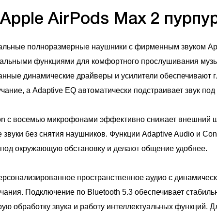
Apple AirPods Max 2 пурпур
альные полноразмерные наушники с фирменным звуком Ap
альными функциями для комфортного прослушивания музы
анные динамические драйверы и усилители обеспечивают г
чание, а Adaptive EQ автоматически подстраивает звук под
tion с восемью микрофонами эффективно снижает внешний ш
звуки без снятия наушников. Функции Adaptive Audio и Con
 под окружающую обстановку и делают общение удобнее.
рсонализированное пространственное аудио с динамическ
ания. Подключение по Bluetooth 5.3 обеспечивает стабильн
рую обработку звука и работу интеллектуальных функций. Д