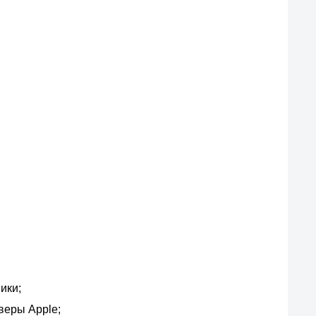
ики;
еры Apple;