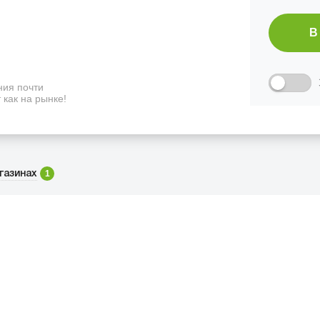
В
ия почти
 как на рынке!
1
газинах
ФИЦИАЛЬНЫЙ РОЗНИЧНЫ
ая, дом 10, ТЦ «Вкусные сезоны», вы