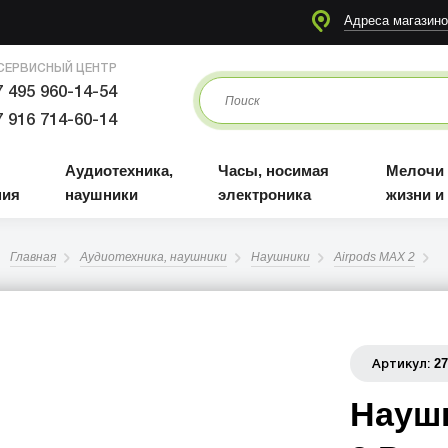
я
Аудиотехника, наушники
Часы, носимая электроника
Мелочи для жизни и отдыха
Адреса магазино
СЕРВИСНЫЙ ЦЕНТР
 495 960-14-54
 916 714-60-14
Аудиотехника,
Часы, носимая
Мелочи
ния
наушники
электроника
жизни и
Главная
Аудиотехника, наушники
Наушники
Airpods MAX 2
2
Артикул:
Наушн