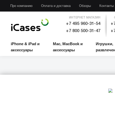
iPhone & iPad и аксессуары
Mac, MacBook и аксессуары
Игрушки, развлечени
Про компанию
Оплата и доставка
Обзоры
Контакты
ИНТЕРНЕТ МАГАЗИН
+7 495 960-31-54
+7
+7 800 500-31-47
+7
iPhone & iPad и
Mac, MacBook и
Игрушки,
аксессуары
аксессуары
развлече