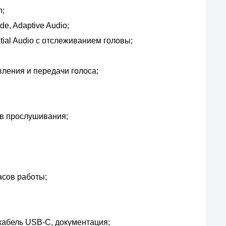
n;
e, Adaptive Audio;
tial Audio с отслеживанием головы;
ения и передачи голоса;
ов прослушивания;
асов работы;
 кабель USB-C, документация;