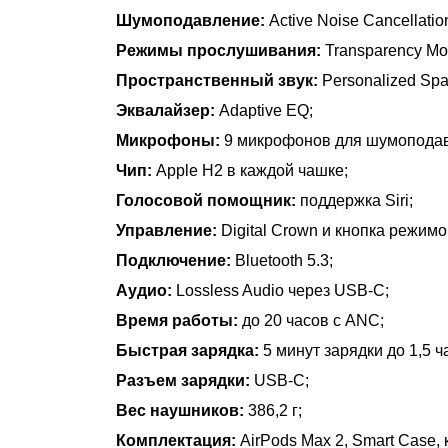
Шумоподавление:
Active Noise Cancellatio
Режимы прослушивания:
Transparency Mod
Пространственный звук:
Personalized Spa
Эквалайзер:
Adaptive EQ;
Микрофоны:
9 микрофонов для шумоподавл
Чип:
Apple H2 в каждой чашке;
Голосовой помощник:
поддержка Siri;
Управление:
Digital Crown и кнопка режим
Подключение:
Bluetooth 5.3;
Аудио:
Lossless Audio через USB-C;
Время работы:
до 20 часов с ANC;
Быстрая зарядка:
5 минут зарядки до 1,5 ч
Разъем зарядки:
USB-C;
Вес наушников:
386,2 г;
Комплектация:
AirPods Max 2, Smart Case,