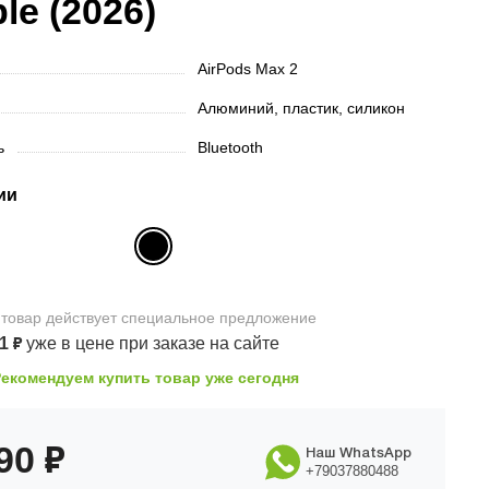
le (2026)
AirPods Max 2
Алюминий, пластик, силикон
ть
Bluetooth
ии
 товар
действует
специальное предложение
11
₽
уже в цене
при заказе на сайте
Рекомендуем купить товар уже сегодня
990
₽
Наш WhatsApp
+79037880488