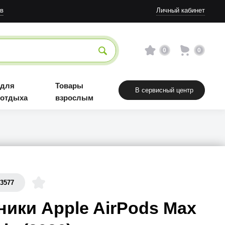
Товары взрослым
в
Личный кабинет
0
0
 для
Товары
В сервисный центр
 отдыха
взрослым
73577
ики Apple AirPods Max