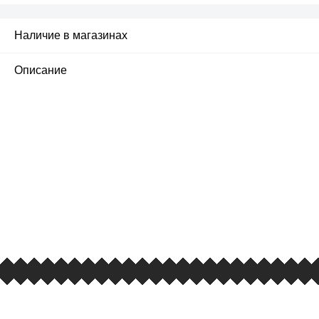
Наличие в магазинах
Описание
ПЕРВЫЙ ОФИЦИАЛЬНЫЙ
РОЗНИЧНЫЙ МАГАЗИН
улица Барклая, дом 10, ТЦ «Вкусные сезоны»,
вывеска iCases