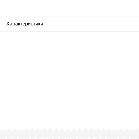
Характеристики
Почему люди выбирают
именно нас?
Все просто — мы сертифицированный
партнер известных мировых
производителей.