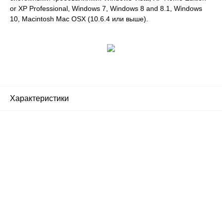
or XP Professional, Windows 7, Windows 8 and 8.1, Windows
10, Macintosh Mac OSX (10.6.4 или выше).
Характеристики
Почему люди выбирают
именно нас?
Все просто — мы сертифицированный
партнер известных мировых
производителей.