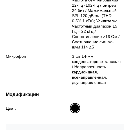
Частота семплирования
22кГц -192кГц / Битрейт
24 бит / Максимальный
SPL 120 дБелл (THD:
0.5% 1 кГц); Усилитель:
Частотный диапазон 15
Гц – 22 кГц /
Сопротивление >16 Ом /
Соотношение сигнал-
шум 114 дБ
Микрофон
3 шт 14-мм
конденсаторных капсюля
/ Направленность
кардиоидная,
всенаправленная,
двунаправленная
Модификации
Цвет: