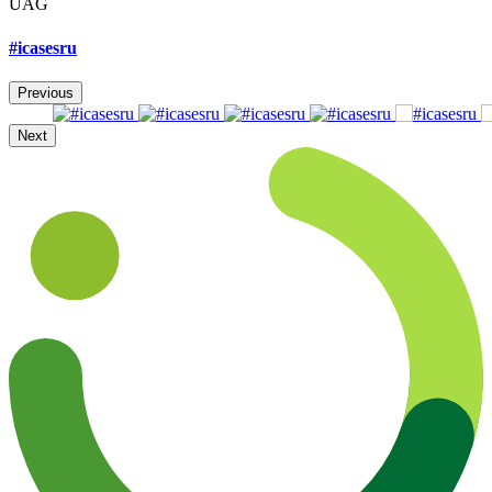
UAG
#icasesru
Previous
Next