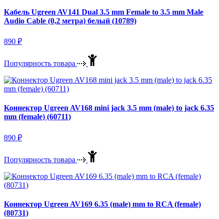
Кабель Ugreen AV141 Dual 3.5 mm Female to 3.5 mm Male
Audio Cable (0,2 метра) белый (10789)
890
₽
Популярность товара
Коннектор Ugreen AV168 mini jack 3.5 mm (male) to jack 6.35
mm (female) (60711)
890
₽
Популярность товара
Коннектор Ugreen AV169 6.35 (male) mm to RCA (female)
(80731)