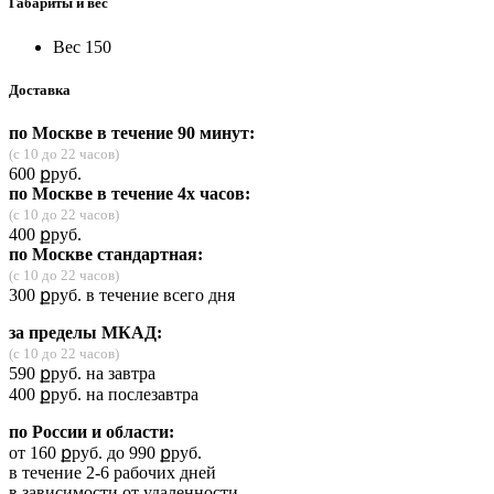
Габариты и вес
Вес
150
Доставка
по Москве в течение 90 минут:
(с 10 до 22 часов)
600
ք
руб.
по Москве в течение 4х часов:
(с 10 до 22 часов)
400
ք
руб.
по Москве стандартная:
(с 10 до 22 часов)
300
ք
руб.
в течение всего дня
за пределы МКАД:
(с 10 до 22 часов)
590
ք
руб.
на завтра
400
ք
руб.
на послезавтра
по России и области:
от 160
ք
руб.
до 990
ք
руб.
в течение 2-6 рабочих дней
в зависимости от удаленности