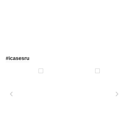
Picooc
#icasesru
Xd Design