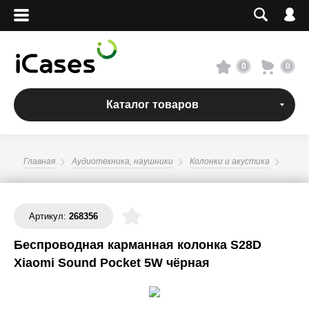
Вход
Регистрация
Сервисный центр
0
0
О магазине
Каталог товаров
Оплата и доставка
Главная
Аудиотехника, наушники
Колонки и акустика
Адреса магазинов
Вакансии
Артикул:
268356
Беспроводная карманная колонка S28D
+7 495 960-31-54
Xiaomi Sound Pocket 5W чёрная
+7 800 500-31-47