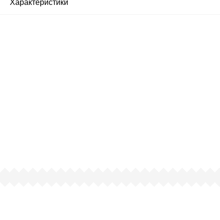
Характеристики
Почему люди выбирают
именно нас?
Все просто — мы сертифицированный
партнер известных мировых
производителей.