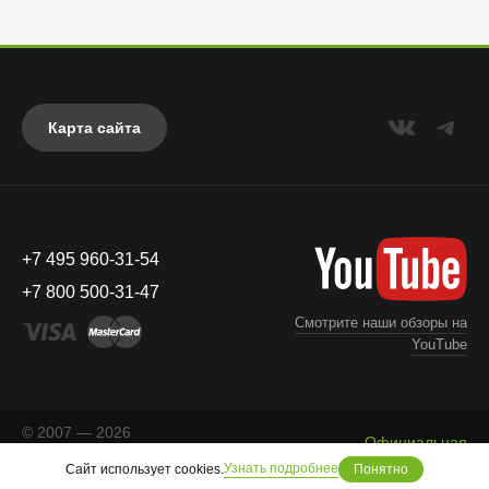
Карта сайта
+7 495 960-31-54
+7 800 500-31-47
Смотрите наши обзоры на
YouTube
© 2007 — 2026
Официальная
«Айкейсес»
. Все права
Что с моим заказом?
информация
Узнать подробнее
Сайт использует cookies.
защищены.
Понятно