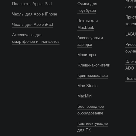
Игру
Планшеты Apple iPad
Сумки для
смар
ноутбуков
Чехлы для Apple iPhone
Прист
Чехлы для
телев
Чехлы для Apple iPad
MacBook
LABUB
Аксессуары для
Аксессуары и
смартфонов и планшетов
зарядки
Рисов
обуч
Мониторы
Элек
Флеш-накопители
ADO
Криптокошельки
Чехлы
Mac Studio
MacMini
Беспроводное
оборудование
Комплектующие
для ПК