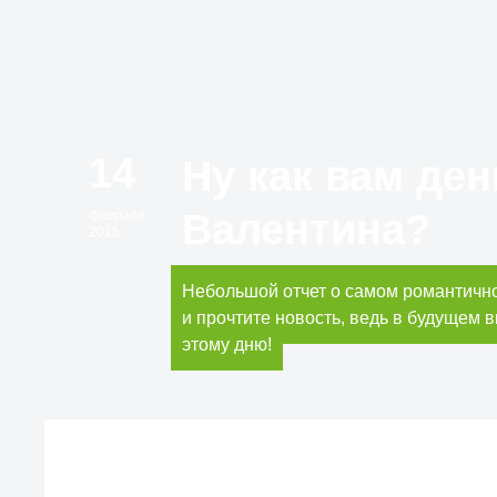
14
Ну как вам ден
Валентина?
февраля
2015
Небольшой отчет о самом романтичном
и прочтите новость, ведь в будущем в
этому дню!