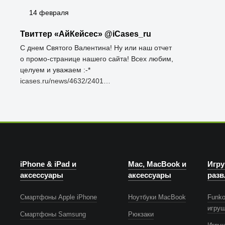
14 февраля
Твиттер «АйКейсес» ‏@iCases_ru
С днем Святого Валентина! Ну или наш отчет
о промо-странице нашего сайта! Всех любим,
целуем и уважаем :-*
icases.ru/news/4632/2401…
iPhone & iPad и
Mac, MacBook и
Игру
аксессуары
аксессуары
разв
Смартфоны Apple iPhone
Ноутбуки MacBook
Funko
игру
Смартфоны Samsung
Рюкзаки