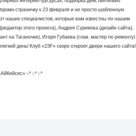
улярных интернет-русурсах, подборка действительно
 промо-страничку к 23 февраля и не просто шаблонную
 от наших специалистов, которые вам известны по нашим
(редактор этого проекта), Андрея Сурикова (дизайн сайта),
нт на Таганочке), Игоря Губаева (глав. мастер по ремонту)
нелегкий день! Клуб «23F» скоро откроет двери нашего сайта!
ейсес» :-* :-* :-*