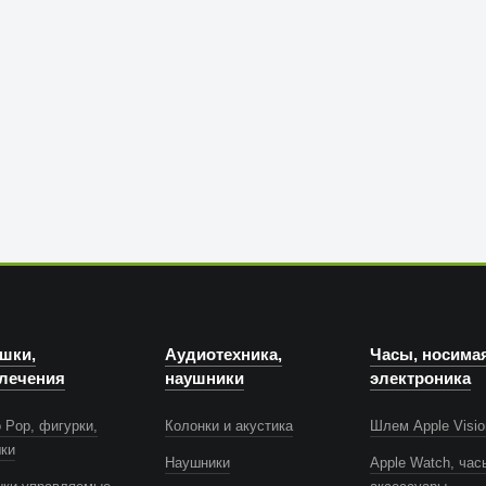
шки,
Аудиотехника,
Часы, носима
лечения
наушники
электроника
 Pop, фигурки,
Колонки и акустика
Шлем Apple Visio
шки
Наушники
Apple Watch, час