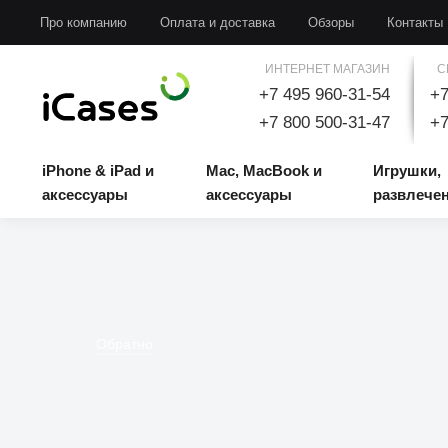
iPhone & iPad и аксессуары
Mac, MacBook и аксессуары
Игрушки, развлечени
Про компанию
Оплата и доставка
Обзоры
Контакты
ИНТЕРНЕТ МАГАЗИН
С
+7 495 960-31-54
+7
+7 800 500-31-47
+7
iPhone & iPad и
Mac, MacBook и
Игрушки,
аксессуары
аксессуары
развлече
Обратно