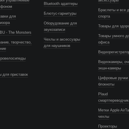
шки управляемые
аксессуары
Bluetooth адаптеры
тфоном
Браслеты и все 
Блютус-гарнитуры
авки для
спорта
изора
Оборудование для
Товары для здор
звукозаписи
U - The Monsters
Товары умного д
Чехлы и аксессуары
ание, творчество,
офиса
для наушников
ение
Видеорегистрато
тровелосипеды
Видеокамеры, оч
экшн-камеры
 для приставок
Цифровые ручки 
блокноты
Plaud
смартпереводчик
Метки Apple AirTa
чехлы
Проекторы