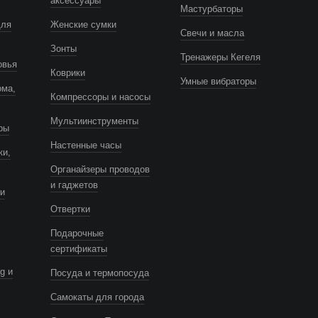
аксессуары
Мастурбаторы
для
Женские сумки
Свечи и масла
Зонты
Тренажеры Кегеля
овья
Коврики
Умные вибраторы
ома,
Компрессоры и насосы
Мультиинструменты
ры
Настенные часы
ки,
Органайзеры проводов
и гаджетов
и
Отвертки
Подарочные
сертификаты
g и
Посуда и термопосуда
Самокаты для города