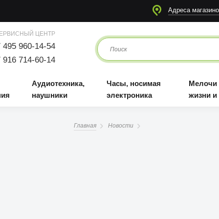
я
Аудиотехника, наушники
Часы, носимая электроника
Мелочи для жизни и отдыха
Адреса магазино
ЕРВИСНЫЙ ЦЕНТР
 495 960-14-54
 916 714-60-14
Аудиотехника,
Часы, носимая
Мелочи
ния
наушники
электроника
жизни и
Главная
Новости