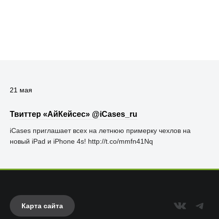
21 мая
Твиттер «АйКейсес» ‏@iCases_ru
iCases приглашает всех на летнюю примерку чехлов на
новый iPad и iPhone 4s! http://t.co/mmfn41Nq
Карта сайта