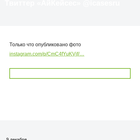
Твиттер «АйКейсес» ‏@icasesru
Только что опубликовано фото
instagram.com/p/CmC4fYuKVjf/…
9 декабря