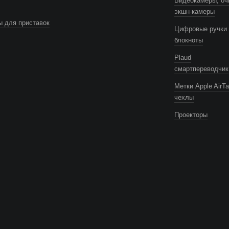
Видеокамеры, оч
экшн-камеры
 для приставок
Цифровые ручки 
блокноты
Plaud
смартпереводчик
Метки Apple AirTa
чехлы
Проекторы