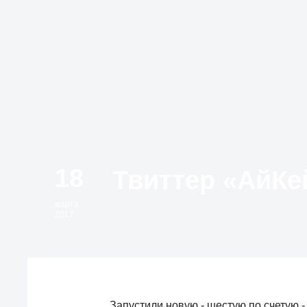
18
марта
2017
Запустили новую - шестую по счетую 