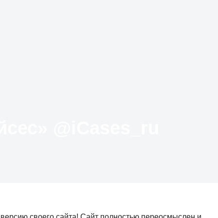
Твиттер «АйКейсес» ‏@iCases_ru
- версию своего сайта! Сайт полностью переосмыслен и