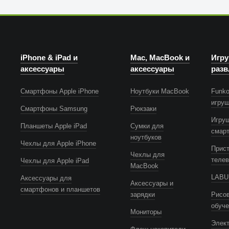
iPhone & iPad и
Mac, MacBook и
Игру
аксессуары
аксессуары
разв
Смартфоны Apple iPhone
Ноутбуки MacBook
Funko
игру
Смартфоны Samsung
Рюкзаки
Игру
Планшеты Apple iPad
Сумки для
смар
ноутбуков
Чехлы для Apple iPhone
Прист
Чехлы для
телев
Чехлы для Apple iPad
MacBook
LABUB
Аксессуары для
Аксессуары и
смартфонов и планшетов
зарядки
Рисов
обуч
Мониторы
Элек