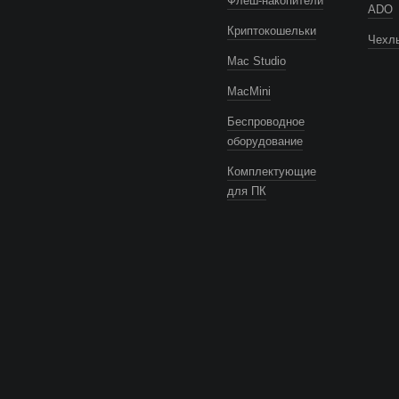
Флеш-накопители
ADO
Криптокошельки
Чехлы
Mac Studio
MacMini
Беспроводное
оборудование
Комплектующие
для ПК