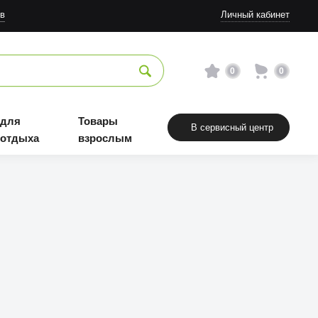
в
Личный кабинет
0
0
 для
Товары
В сервисный центр
 отдыха
взрослым