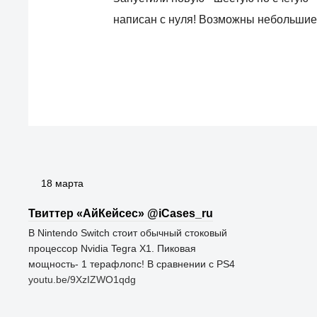
написан с нуля! Возможны небольшие г
18 марта
Твиттер «АйКейсес» ‏@iCases_ru
В Nintendo Switch стоит обычный стоковый
процессор Nvidia Tegra X1. Пиковая
мощность- 1 терафлопс! В сравнении с PS4
youtu.be/9XzIZWO1qdg