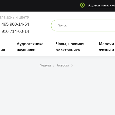
я
Аудиотехника, наушники
Часы, носимая электроника
Мелочи для жизни и отдыха
Адреса магазино
ЕРВИСНЫЙ ЦЕНТР
 495 960-14-54
 916 714-60-14
Аудиотехника,
Часы, носимая
Мелочи
ния
наушники
электроника
жизни и
Главная
Новости