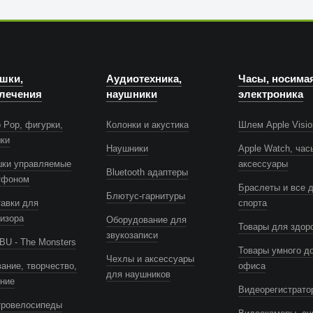
шки,
Аудиотехника,
Часы, носима
лечения
наушники
электроника
 Pop, фигурки,
Колонки и акустика
Шлем Apple Visio
шки
Наушники
Apple Watch, час
шки управляемые
аксессуары
Bluetooth адаптеры
тфоном
Браслеты и все 
Блютус-гарнитуры
авки для
спорта
изора
Оборудование для
Товары для здор
звукозаписи
U - The Monsters
Товары умного д
Чехлы и аксессуары
ание, творчество,
офиса
для наушников
ение
Видеорегистрато
тровелосипеды