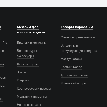
я
Мелочи для
Товары взрослым
жизни и отдыха
Смазки и презервативы
n Pro
Брелоки и карабины
Витамины и
ы и
Велосипедные
возбуждающие средства
аксессуары
Мастурбаторы
для
Женские сумки
Свечи и масла
Зонты
Тренажеры Кегеля
овья
Коврики
Умные вибраторы
ома,
Компрессоры и насосы
Мультиинструменты
ры
Настенные часы