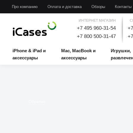
iPhone & iPad и аксессуары
Mac, MacBook и аксессуары
Игрушки, развлечени
Про компанию
Оплата и доставка
Обзоры
Контакты
ИНТЕРНЕТ МАГАЗИН
С
+7 495 960-31-54
+7
+7 800 500-31-47
+7
iPhone & iPad и
Mac, MacBook и
Игрушки,
аксессуары
аксессуары
развлече
Обратно