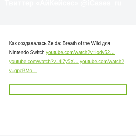
Твиттер «АйКейсес» ‏@iCases_ru
Как создавалась Zelda: Breath of the Wild для
Nintendo Switch
youtube.com/watch?v=lodv52…
youtube.com/watch?v=4i7y5X…
youtube.com/watch?
v=qpcBMo…