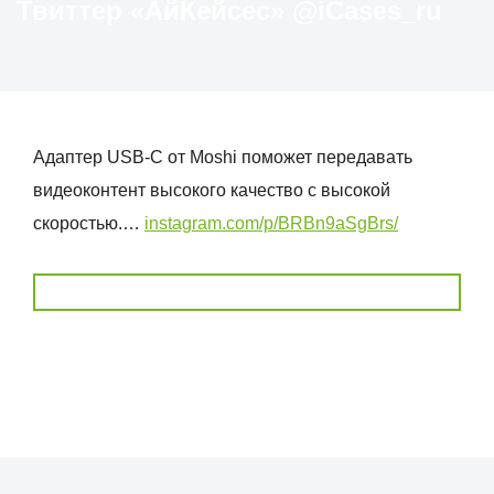
Твиттер «АйКейсес» ‏@iCases_ru
Адаптер USB-C от Moshi поможет передавать
видеоконтент высокого качество с высокой
скоростью.…
instagram.com/p/BRBn9aSgBrs/