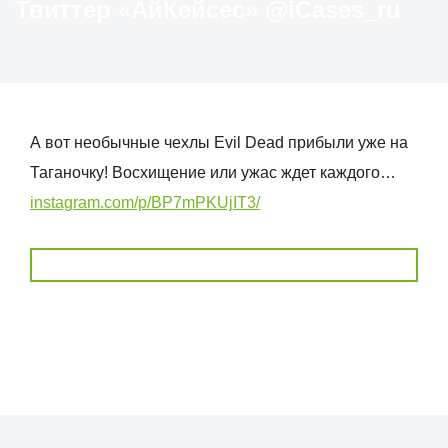
Твиттер «АйКейсес» ‏@iCases_ru
А вот необычные чехлы Evil Dead прибыли уже на
Таганочку! Восхищение или ужас ждет каждого…
instagram.com/p/BP7mPKUjIT3/