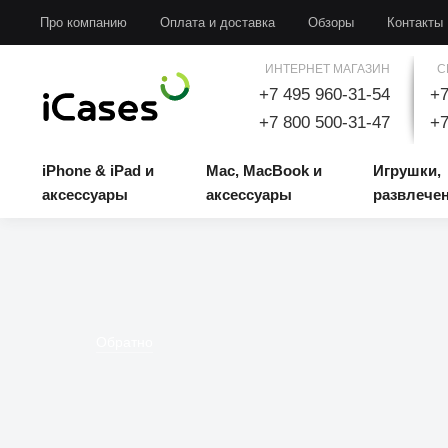
iPhone & iPad и аксессуары
Mac, MacBook и аксессуары
Игрушки, развлечени
Про компанию
Оплата и доставка
Обзоры
Контакты
ИНТЕРНЕТ МАГАЗИН
С
+7 495 960-31-54
+7
+7 800 500-31-47
+7
iPhone & iPad и
Mac, MacBook и
Игрушки,
аксессуары
аксессуары
развлече
Обратно