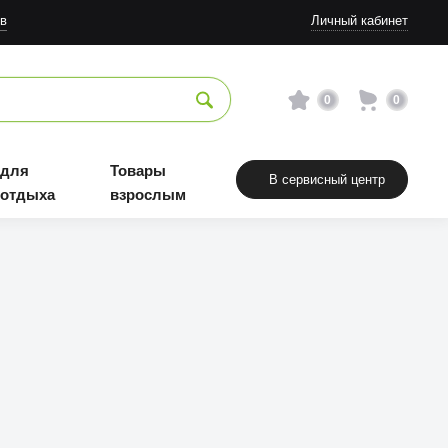
в
Личный кабинет
0
0
 для
Товары
В сервисный центр
 отдыха
взрослым