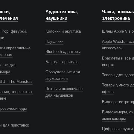
шки,
Аудиотехника,
Часы, носима
лечения
наушники
электроника
 Pop, фигурки,
Колонки и акустика
Шлем Apple Visio
шки
Наушники
Apple Watch, час
шки управляемые
аксессуары
Bluetooth адаптеры
тфоном
Браслеты и все 
Блютус-гарнитуры
авки для
спорта
изора
Оборудование для
Товары для здор
звукозаписи
U - The Monsters
Товары умного д
Чехлы и аксессуары
ание, творчество,
офиса
для наушников
ение
Видеорегистрато
тровелосипеды
Видеокамеры, оч
экшн-камеры
 для приставок
Цифровые ручки 