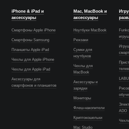
iPhone & iPad и
Mac, MacBook и
Игру
аксессуары
аксессуары
разв
Смартфоны Apple iPhone
Ноутбуки MacBook
Funko
игру
Смартфоны Samsung
Рюкзаки
Игру
Планшеты Apple iPad
Сумки для
смар
ноутбуков
Чехлы для Apple iPhone
Прист
Чехлы для
телев
Чехлы для Apple iPad
MacBook
LABUB
Аксессуары для
Аксессуары и
смартфонов и планшетов
зарядки
Рисов
обуч
Мониторы
Элек
Флеш-накопители
ADO
Криптокошельки
Чехлы
Mac Studio