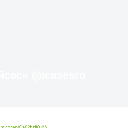
Твиттер «АйКейсес» ‏@icasesru
ram.com/p/Ca82bzfKulV/…