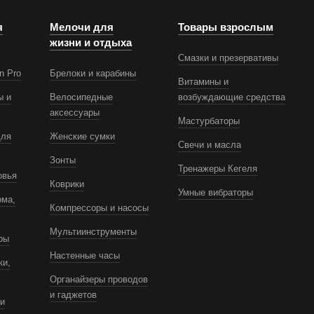
я
Мелочи для
Товары взрослым
жизни и отдыха
Смазки и презервативы
n Pro
Брелоки и карабины
Витамины и
ы и
Велосипедные
возбуждающие средства
аксессуары
Мастурбаторы
для
Женские сумки
Свечи и масла
Зонты
Тренажеры Кегеля
овья
Коврики
Умные вибраторы
ома,
Компрессоры и насосы
Мультиинструменты
ры
Настенные часы
ки,
Органайзеры проводов
и гаджетов
и