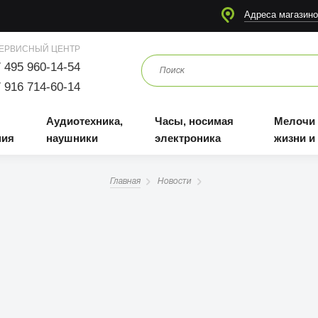
я
Аудиотехника, наушники
Часы, носимая электроника
Мелочи для жизни и отдыха
Адреса магазино
ЕРВИСНЫЙ ЦЕНТР
 495 960-14-54
 916 714-60-14
Аудиотехника,
Часы, носимая
Мелочи
ния
наушники
электроника
жизни и
Главная
Новости