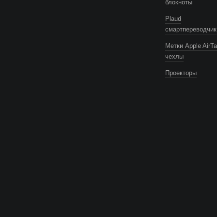
блокноты
Plaud
смартпереводчик
Метки Apple AirTa
чехлы
Проекторы