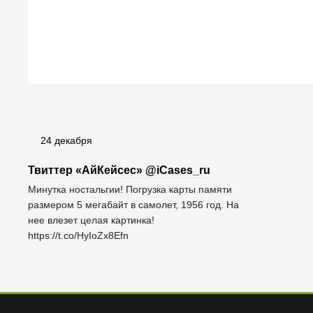
24 декабря
Твиттер «АйКейсес» ‏@iCases_ru
Минутка ностальгии! Погрузка карты памяти
размером 5 мегабайт в самолет, 1956 год. На
нее влезет целая картинка!
https://t.co/HyIoZx8Efn