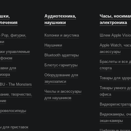
шки,
Аудиотехника,
Часы, носима
лечения
наушники
электроника
 Pop, фигурки,
Колонки и акустика
Шлем Apple Visio
шки
Наушники
Apple Watch, час
шки управляемые
аксессуары
Bluetooth адаптеры
тфоном
Браслеты и все 
Блютус-гарнитуры
авки для
спорта
изора
Оборудование для
Товары для здор
звукозаписи
U - The Monsters
Товары умного д
Чехлы и аксессуары
ание, творчество,
офиса
для наушников
ение
Видеорегистрато
тровелосипеды
Видеокамеры, оч
экшн-камеры
 для приставок
Цифровые ручки 