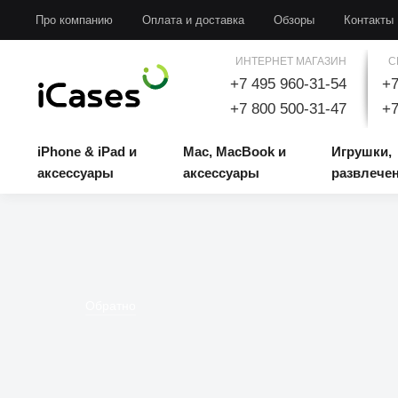
iPhone & iPad и аксессуары
Mac, MacBook и аксессуары
Игрушки, развлечени
Про компанию
Оплата и доставка
Обзоры
Контакты
ИНТЕРНЕТ МАГАЗИН
С
+7 495 960-31-54
+7
+7 800 500-31-47
+7
iPhone & iPad и
Mac, MacBook и
Игрушки,
аксессуары
аксессуары
развлече
Обратно