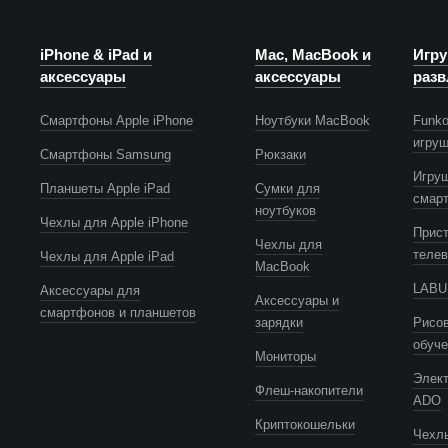
iPhone & iPad и
Mac, MacBook и
Игру
аксессуары
аксессуары
разв
Смартфоны Apple iPhone
Ноутбуки MacBook
Funko
игру
Смартфоны Samsung
Рюкзаки
Игру
Планшеты Apple iPad
Сумки для
смар
ноутбуков
Чехлы для Apple iPhone
Прист
Чехлы для
телев
Чехлы для Apple iPad
MacBook
LABUB
Аксессуары для
Аксессуары и
смартфонов и планшетов
зарядки
Рисов
обуч
Мониторы
Элек
Флеш-накопители
ADO
Криптокошельки
Чехлы