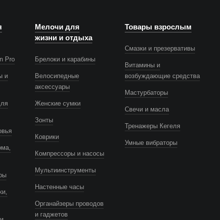
я
Мелочи для
Товары взрослым
жизни и отдыха
Смазки и презервативы
n Pro
Брелоки и карабины
Витамины и
ы и
Велосипедные
возбуждающие средства
аксессуары
Мастурбаторы
для
Женские сумки
Свечи и масла
Зонты
Тренажеры Кегеля
овья
Коврики
Умные вибраторы
ома,
Компрессоры и насосы
Мультиинструменты
ры
Настенные часы
ки,
Органайзеры проводов
и гаджетов
и