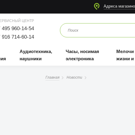
я
Аудиотехника, наушники
Часы, носимая электроника
Мелочи для жизни и отдыха
Адреса магазино
ЕРВИСНЫЙ ЦЕНТР
 495 960-14-54
 916 714-60-14
Аудиотехника,
Часы, носимая
Мелочи
ния
наушники
электроника
жизни и
Главная
Новости