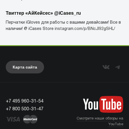
Твиттер «АйКейсес» ‏@iCases_ru
Перчатки iGloves для работы с вашими девайсами! Все в
наличии! @ iCases Store
instagram.com/p/BNcJl92gSHL/
Карта сайта
+7 495 960-31-54
+7 800 500-31-47
Смотрите наши обзоры на
YouTube