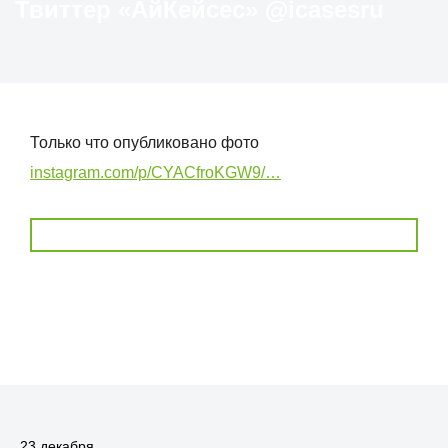
Твиттер «АйКейсес» ‏@icasesru
Только что опубликовано фото
instagram.com/p/CYACfroKGW9/…
23 декабря