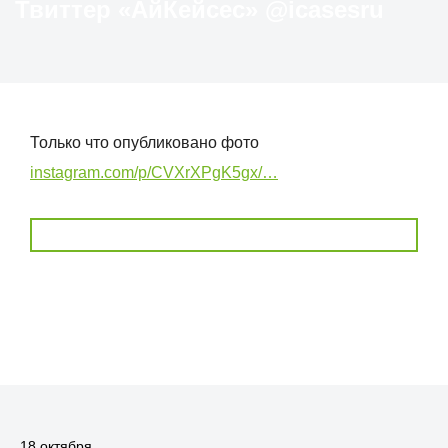
Твиттер «АйКейсес» ‏@icasesru
Только что опубликовано фото
instagram.com/p/CVXrXPgK5gx/…
18 октября