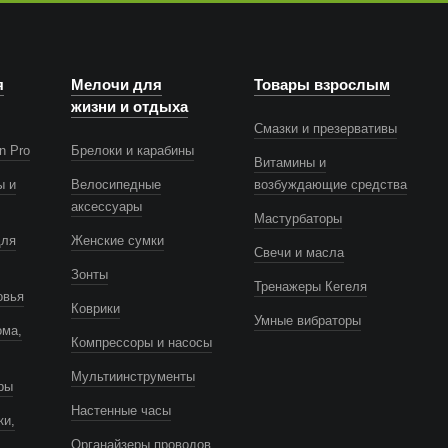
я
Мелочи для
Товары взрослым
жизни и отдыха
Смазки и презервативы
n Pro
Брелоки и карабины
Витамины и
ы и
Велосипедные
возбуждающие средства
аксессуары
Мастурбаторы
для
Женские сумки
Свечи и масла
Зонты
Тренажеры Кегеля
овья
Коврики
Умные вибраторы
ома,
Компрессоры и насосы
Мультиинструменты
ры
Настенные часы
ки,
Органайзеры проводов