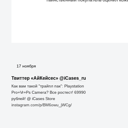
17 ноября
Твиттер «АйКейсес» ‏@iCases_ru
Как вам такой "трайпл пак": Playstation
Pro+Vr+Ps Camera? Все ростест! 69990
рублей! @ iCases Store
instagram.com/p/BM6owu_jWCg/