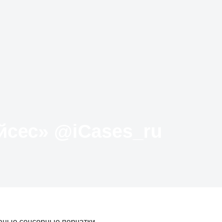
Твиттер «АйКейсес» ‏@iCases_ru
аные сенсорные перчатки