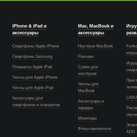
iPhone & iPad и
Mac, MacBook и
Игру
аксессуары
аксессуары
разв
Смартфоны Apple iPhone
Ноутбуки MacBook
Funko
игру
Смартфоны Samsung
Рюкзаки
Игру
Планшеты Apple iPad
Сумки для
смар
ноутбуков
Чехлы для Apple iPhone
Прист
Чехлы для
телев
Чехлы для Apple iPad
MacBook
LABUB
Аксессуары для
Аксессуары и
смартфонов и планшетов
зарядки
Рисов
обуч
Мониторы
Элек
Флеш-накопители
ADO