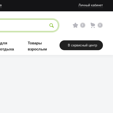
Товары взрослым
в
Личный кабинет
0
0
 для
Товары
В сервисный центр
 отдыха
взрослым