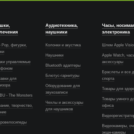
шки,
Аудиотехника,
Часы, носима
лечения
наушники
электроника
 Pop, фигурки,
Колонки и акустика
Шлем Apple Visio
шки
Наушники
Apple Watch, час
шки управляемые
аксессуары
Bluetooth адаптеры
тфоном
Браслеты и все 
Блютус-гарнитуры
авки для
спорта
изора
Оборудование для
Товары для здор
звукозаписи
U - The Monsters
Товары умного д
Чехлы и аксессуары
ание, творчество,
офиса
для наушников
ение
Видеорегистрато
тровелосипеды
Видеокамеры, оч
экшн-камеры