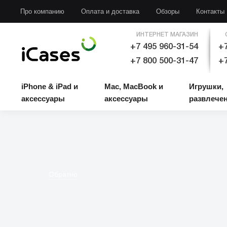
iPhone & iPad и аксессуары
Mac, MacBook и аксессуары
Игрушки, развлечени
Про компанию
Оплата и доставка
Обзоры
Контакты
ИНТЕРНЕТ МАГАЗИН
+7 495 960-31-54
+7
+7 800 500-31-47
+7
iPhone & iPad и
Mac, MacBook и
Игрушки,
аксессуары
аксессуары
развлече
Обратно