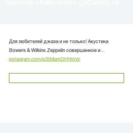
Твиттер «АйКейсес» ‏@iCases_ru
Для любителей джаза и не только! Акустика
Bowers & Wilkins Zeppelin совершенное и…
instagram.com/p/BMqmDHfjhVd/