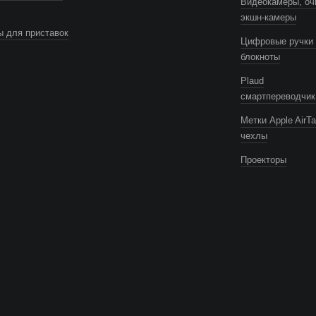
Видеокамеры, оч
экшн-камеры
 для приставок
Цифровые ручки 
блокноты
Plaud
смартпереводчик
Метки Apple AirTa
чехлы
Проекторы