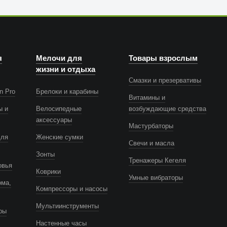
я
Мелочи для
Товары взрослым
жизни и отдыха
Смазки и презервативы
n Pro
Брелоки и карабины
Витамины и
ы и
Велосипедные
возбуждающие средства
аксессуары
Мастурбаторы
для
Женские сумки
Свечи и масла
Зонты
Тренажеры Кегеля
овья
Коврики
Умные вибраторы
ома,
Компрессоры и насосы
Мультиинструменты
ры
Настенные часы