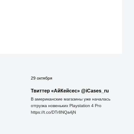
29 октября
Твиттер «АйКейсес» ‏@iCases_ru
В американские магазины уже началась
отгрузка новеньких Playstation 4 Pro
https://t.co/DTr8NQa4jN