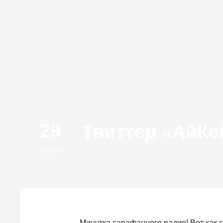
29
октября
2016
Минутка сарафанного радио! Вот как