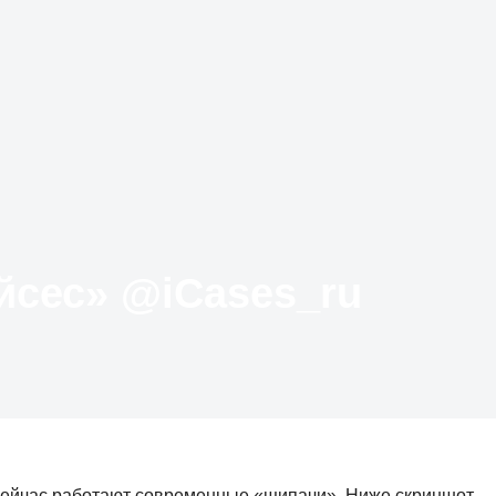
Твиттер «АйКейсес» ‏@iCases_ru
 сейчас работают современные «щипачи». Ниже скриншот