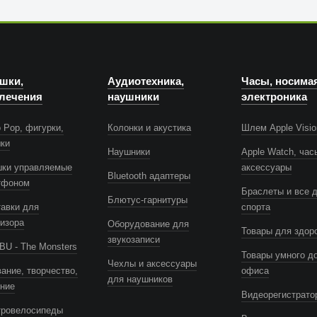
шки,
Аудиотехника,
Часы, носима
лечения
наушники
электроника
 Pop, фигурки,
Колонки и акустика
Шлем Apple Visio
шки
Наушники
Apple Watch, час
шки управляемые
аксессуары
Bluetooth адаптеры
тфоном
Браслеты и все 
Блютус-гарнитуры
авки для
спорта
изора
Оборудование для
Товары для здор
звукозаписи
U - The Monsters
Товары умного д
Чехлы и аксессуары
ание, творчество,
офиса
для наушников
ение
Видеорегистрато
тровелосипеды