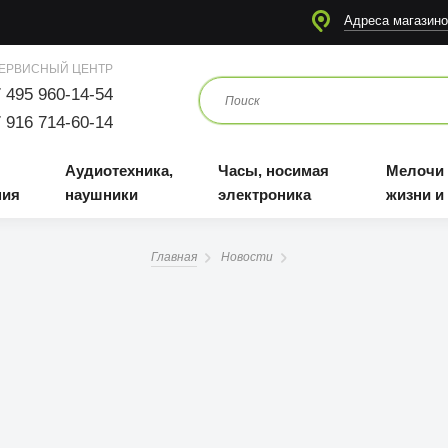
я
Аудиотехника, наушники
Часы, носимая электроника
Мелочи для жизни и отдыха
Адреса магазино
ЕРВИСНЫЙ ЦЕНТР
 495 960-14-54
 916 714-60-14
Аудиотехника,
Часы, носимая
Мелочи
ния
наушники
электроника
жизни и
Главная
Новости