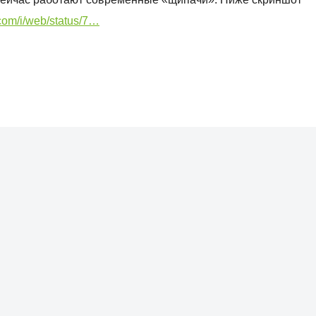
.com/i/web/status/7…