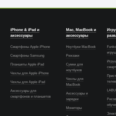
iPhone & iPad и
Mac, MacBook и
Игру
аксессуары
аксессуары
разв
Смартфоны Apple iPhone
Ноутбуки MacBook
Funko
игру
Смартфоны Samsung
Рюкзаки
Игру
Планшеты Apple iPad
Сумки для
смар
ноутбуков
Чехлы для Apple iPhone
Прист
Чехлы для
телев
Чехлы для Apple iPad
MacBook
LABUB
Аксессуары для
Аксессуары и
смартфонов и планшетов
зарядки
Рисов
обуч
Мониторы
Элек