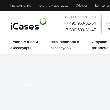
iPhone & iPad и аксессуары
Mac, MacBook и аксессуары
Игрушки, развлечени
Про компанию
Оплата и доставка
Обзоры
Контакты
ИНТЕРНЕТ МАГАЗИН
С
+7 495 960-31-54
+7
+7 800 500-31-47
+7
iPhone & iPad и
Mac, MacBook и
Игрушки,
аксессуары
аксессуары
развлече
Обратно