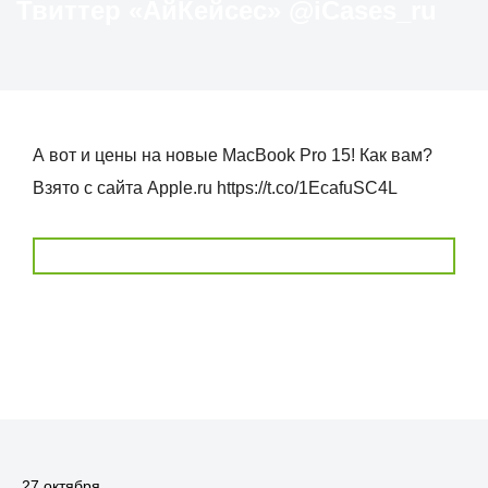
Твиттер «АйКейсес» ‏@iCases_ru
А вот и цены на новые MacBook Pro 15! Как вам?
Взято с сайта Apple.ru https://t.co/1EcafuSC4L
27 октября