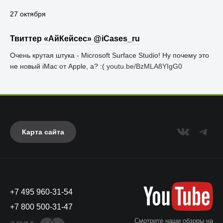
27 октября
Твиттер «АйКейсес» ‏@iCases_ru
Очень крутая штука - Microsoft Surface Studio! Ну почему это
не новый iMac от Apple, а? :(
youtu.be/BzMLA8YIgG0
Карта сайта
+7 495 960-31-54
+7 800 500-31-47
Смотрите наши обзоры на