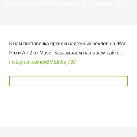
Твиттер «АйКейсес» ‏@iCases_ru
К нам поставочка ярких и надежных чехлов на iPad
Pro и Air 2 от Muse! Заказываем на нашем сайте…
instagram.com/p/BMEfn8aj73f/