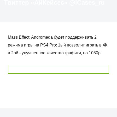
Твиттер «АйКейсес» ‏@iCases_ru
Mass Effect: Andromeda будет поддерживать 2
режима игры на PS4 Pro: 1ый позволит играть в 4К,
а 2ой - улучшенное качество графики, но 1080р!